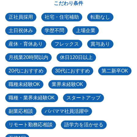
こだわり条件
正社員採用
社宅・住宅補助
転勤なし
土日祝休み
学歴不問
上場企業
産休・育休あり
フレックス
賞与あり
月残業20時間以内
休日120日以上
20代におすすめ
30代におすすめ
第二新卒OK
職種未経験OK
業界未経験OK
職種・業界未経験OK
スタートアップ
副業応相談
パパママ社員活躍中
リモート勤務応相談
語学力を活かせる