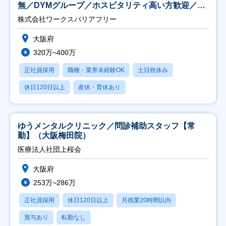
無／DYMグループ／ホスピタリティ高い方歓迎／土
日祝】
株式会社ワークスバリアフリー
大阪府
320万~400万
正社員採用
職種・業界未経験OK
土日祝休み
休日120日以上
産休・育休あり
ゆうメンタルクリニック／問診補助スタッフ【常
勤】（大阪梅田院）
医療法人社団上桜会
大阪府
253万~286万
正社員採用
休日120日以上
月残業20時間以内
賞与あり
転勤なし