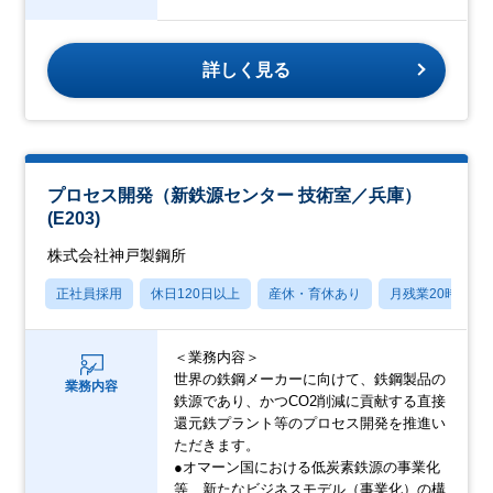
詳しく見る
プロセス開発（新鉄源センター 技術室／兵庫）
(E203)
株式会社神戸製鋼所
正社員採用
休日120日以上
産休・育休あり
月残業20時間以
＜業務内容＞
世界の鉄鋼メーカーに向けて、鉄鋼製品の
業務内容
鉄源であり、かつCO2削減に貢献する直接
還元鉄プラント等のプロセス開発を推進い
ただきます。
●オマーン国における低炭素鉄源の事業化
等、新たなビジネスモデル（事業化）の構