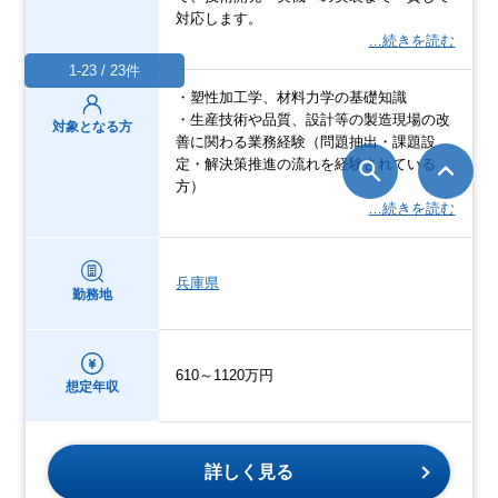
対応します。
…続きを読む
1-23 / 23件
・塑性加工学、材料力学の基礎知識
・生産技術や品質、設計等の製造現場の改
対象となる方
善に関わる業務経験（問題抽出・課題設
定・解決策推進の流れを経験されている
方）
…続きを読む
兵庫県
勤務地
610～1120万円
想定年収
詳しく見る