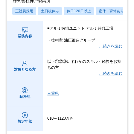
株式会社神戸製鋼所
正社員採用
土日祝休み
休日120日以上
産休・育休あり
■アルミ鋳鍛ユニット アルミ鋳鍛工場
業務内容
・技術室 油圧鍛造グループ
…続きを読む
以下①②③いずれかのスキル・経験をお持
ちの方
対象となる方
…続きを読む
三重県
勤務地
610～1120万円
想定年収