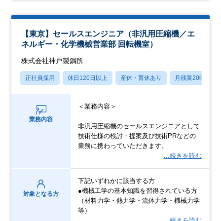
【東京】セールスエンジニア（非汎用圧縮機／エ
ネルギー・化学機械営業部 回転機室）
株式会社神戸製鋼所
正社員採用
休日120日以上
産休・育休あり
月残業20時間以
＜業務内容＞
業務内容
非汎用圧縮機のセールスエンジニアとして
技術仕様の検討・提案及び技術PRなどの
業務に携わっていただきます。
…続きを読む
下記いずれかに該当する方
●機械工学の基本知識を習得されている方
対象となる方
（材料力学・熱力学・流体力学・機械力学
等）
…続きを読む