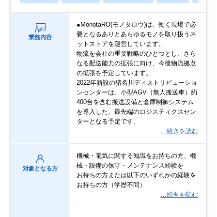
●MonotaRO(モノタロウ)は、働く現場で必
要となるありとあらゆるモノを取り扱うネ
業務内容
ットストアを運営しています。
物流を会社の重要戦略のひとつとし、さら
なる配送能力の拡張に向け、今後物流拠点
の拡張を予定しています。
2022年新設の猪名川ディストリビューショ
ンセンターは、小型AGV（無人搬送車）約
400台を含む搬送設備と倉庫制御システム
を導入した、最先端のロジスティクスセン
ターとなる予定です。
…続きを読む
機械・電気に関する知識をお持ちの方、機
械・設備の保守・メンテナンス経験を
対象となる方
お持ちの方または以下のいずれかの経験を
お持ちの方（学歴不問）
…続きを読む