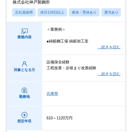
株式会社神戸製鋼所
正社員採用
休日120日以上
産休・育休あり
賞与あり
学
＜業務例＞
業務内容
●鋳鍛鋼工場 鋳鍛加工室
…続きを読む
設備保全経験
工程改善・歩留まり改善経験
対象となる方
…続きを読む
兵庫県
勤務地
610～1120万円
想定年収