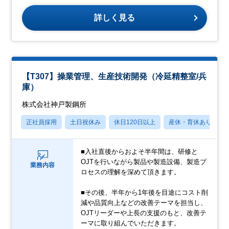
詳しく見る
【T307】操業管理、生産技術開発（冷延精整室/兵
庫）
株式会社神戸製鋼所
正社員採用
土日祝休み
休日120日以上
産休・育休あり
■入社直後からおよそ半年間は、研修と
OJTを行いながら製品や製造設備、製造プ
業務内容
ロセスの理解を深めて頂きます。
■その後、半年から1年後を目途にコスト削
減や品質向上などの改善テーマを担当し、
OJTリーダーや上長の支援のもと、改善テ
ーマに取り組んでいただきます。