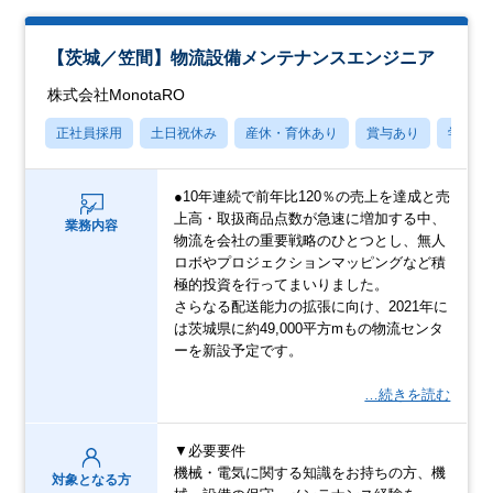
【茨城／笠間】物流設備メンテナンスエンジニア
株式会社MonotaRO
正社員採用
土日祝休み
産休・育休あり
賞与あり
学歴不
●10年連続で前年比120％の売上を達成と売
上高・取扱商品点数が急速に増加する中、
業務内容
物流を会社の重要戦略のひとつとし、無人
ロボやプロジェクションマッピングなど積
極的投資を行ってまいりました。
さらなる配送能力の拡張に向け、2021年に
は茨城県に約49,000平方mもの物流センタ
ーを新設予定です。
…続きを読む
▼必要要件
機械・電気に関する知識をお持ちの方、機
対象となる方