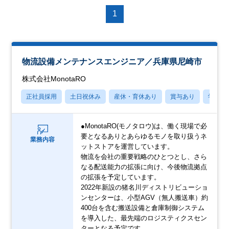
1
物流設備メンテナンスエンジニア／兵庫県尼崎市
株式会社MonotaRO
正社員採用
土日祝休み
産休・育休あり
賞与あり
学歴不
●MonotaRO(モノタロウ)は、働く現場で必
要となるありとあらゆるモノを取り扱うネ
業務内容
ットストアを運営しています。
物流を会社の重要戦略のひとつとし、さら
なる配送能力の拡張に向け、今後物流拠点
の拡張を予定しています。
2022年新設の猪名川ディストリビューショ
ンセンターは、小型AGV（無人搬送車）約
400台を含む搬送設備と倉庫制御システム
を導入した、最先端のロジスティクスセン
ターとなる予定です。