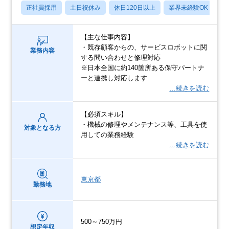
正社員採用
土日祝休み
休日120日以上
業界未経験OK
産
【主な仕事内容】
・既存顧客からの、サービスロボットに関
業務内容
する問い合わせと修理対応
※日本全国に約140箇所ある保守パートナ
ーと連携し対応します
…続きを読む
【必須スキル】
・機械の修理やメンテナンス等、工具を使
対象となる方
用しての業務経験
…続きを読む
東京都
勤務地
500～750万円
想定年収