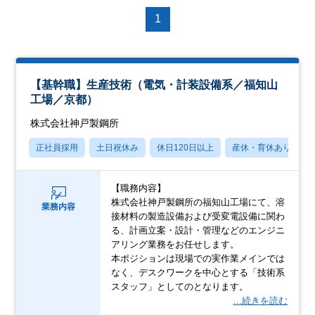
1
【基幹職】生産技術（電気・計装設備系／福知山
工場／京都）
株式会社神戸製鋼所
正社員採用
土日祝休み
休日120日以上
産休・育休あり
【職務内容】
株式会社神戸製鋼所の福知山工場にて、溶
業務内容
接材料の製造設備および受変電設備に関わ
る、計画立案・設計・管理などのエンジニ
アリング業務をお任せします。
本ポジションは現場での実作業メインでは
なく、デスクワークを中心とする「技術系
スタッフ」としてのとなります。
…続きを読む