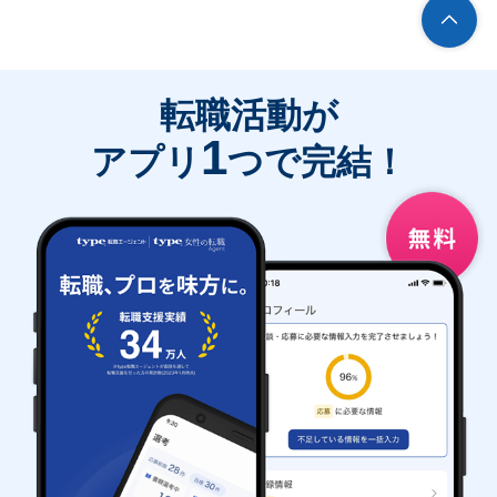
転職活動が
1
アプリ
つで完結！