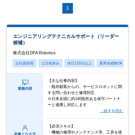
1
エンジニアリングテクニカルサポート（リーダー
候補）
株式会社DFA Robotics
正社員採用
土日祝休み
休日120日以上
業界未経験OK
産
【主な仕事内容】
・既存顧客からの、サービスロボットに関
業務内容
する問い合わせと修理対応
※日本全国に約140箇所ある保守パートナ
ーと連携し対応します
…続きを読む
【必須スキル】
・機械の修理やメンテナンス等、工具を使
対象となる方