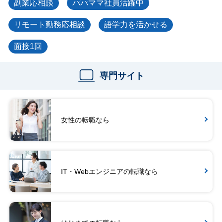
副業応相談
パパママ社員活躍中
リモート勤務応相談
語学力を活かせる
面接1回
専門サイト
女性の転職なら
IT・Webエンジニアの転職なら