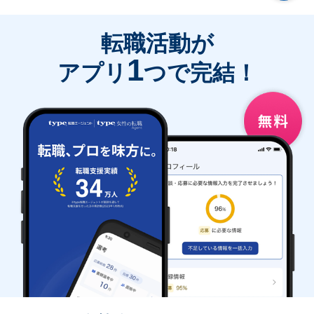
転職活動が
1
アプリ
つで完結！