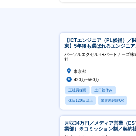
【ICTエンジニア（PL候補）／
東】5年後も選ばれるエンジニア
／チーム運営・体制構築
パーソルエクセルHRパートナーズ株
社
東京都
420万~560万
正社員採用
土日祝休み
休日120日以上
業界未経験OK
月残業20時間以内
月収34万円／メディア営業（ES
業部）※コミッション制／契約
※4年目以降無期化