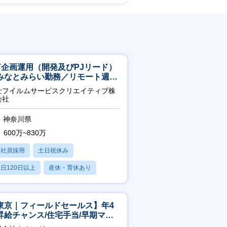
CT企画運用（開発及びPJリード）
みなとみらい勤務／リモート週
OK／業務改善～
士フイルムサービスクリエイティブ株
会社
神奈川県
600万~830万
正社員採用
土日祝休み
日120日以上
産休・育休あり
残業20時間以内
東京｜フィールドセールス】年4
昇給チャンス/住宅手当/早期マネ
メント機会あり！