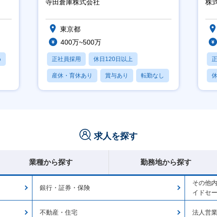
寺田倉庫株式会社
株
東京都
400万~500万
め
正社員採用
休日120日以上
産休・育休あり
賞与あり
転勤なし
休
求人を探す
業種から探す
勤務地から探す
その他
銀行・証券・保険
イドセ
不動産・住宅
法人営