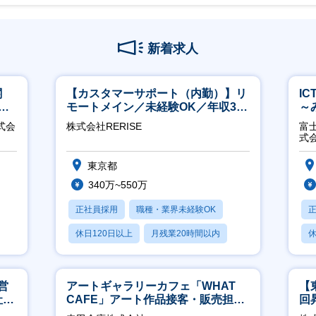
新着求人
関
【カスタマーサポート（内勤）】リ
I
へ
モートメイン／未経験OK／年収340
～
万～／年間休日125日
2
式会
株式会社RERISE
富
式
東京都
340万~550万
正社員採用
職種・業界未経験OK
休日120日以上
月残業20時間以内
休
賞与あり
月
営
アートギャラリーカフェ「WHAT
【
社員
CAFE」アート作品接客・販売担当
回
※アート領域未経験可
ジ