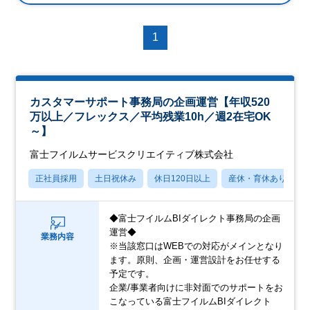
1
カスタマーサポート事務局の企画運営【年収520
万以上／フレックス／平均残業10h／週2在宅OK
～】
富士フイルムサービスクリエイティブ株式会社
正社員採用
土日祝休み
休日120日以上
産休・育休あり
◆富士フイルムBIダイレクト事務局の企画
運営◆
業務内容
※当該窓口はWEBでの対応がメインとなり
ます。原則、企画・運営設計をお任せする
予定です。
企業/事業者向けに非対面でのサポートをお
こなっている富士フイルムBIダイレクト