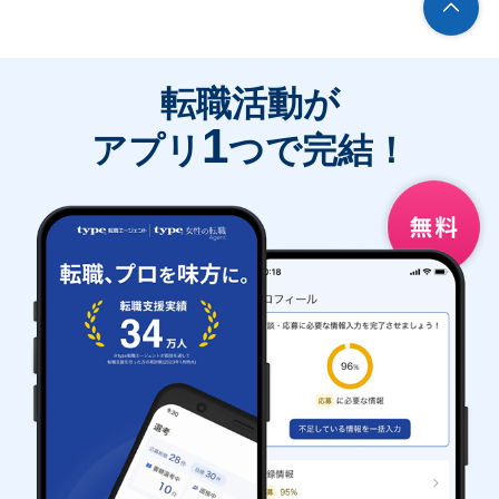
転職活動が
1
アプリ
つで完結！