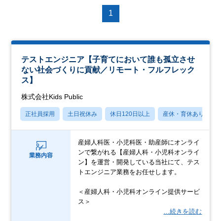
1
テストエンジニア【子育てにおいて誰も孤立させ
ない社会づくりに貢献／リモート・フルフレック
ス】
株式会社Kids Public
正社員採用
土日祝休み
休日120日以上
産休・育休あり
産婦人科医・小児科医・助産師にオンライ
ンで繋がれる【産婦人科・小児科オンライ
業務内容
ン】を運営・開発している当社にて、テス
トエンジニア業務をお任せします。
＜産婦人科・小児科オンライン提供サービ
ス＞
…続きを読む