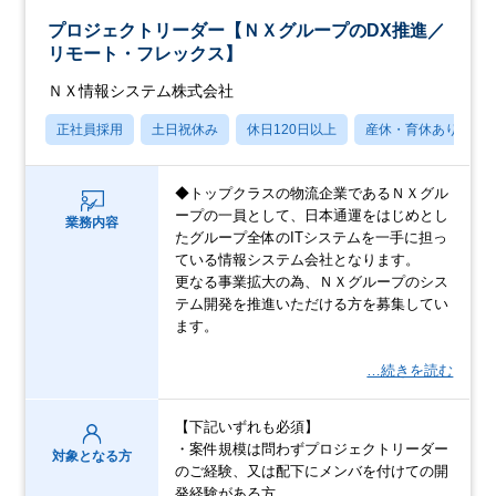
プロジェクトリーダー【ＮＸグループのDX推進／
リモート・フレックス】
ＮＸ情報システム株式会社
正社員採用
土日祝休み
休日120日以上
産休・育休あり
◆トップクラスの物流企業であるＮＸグル
ープの一員として、日本通運をはじめとし
業務内容
たグループ全体のITシステムを一手に担っ
ている情報システム会社となります。
更なる事業拡大の為、ＮＸグループのシス
テム開発を推進いただける方を募集してい
ます。
…続きを読む
【下記いずれも必須】
・案件規模は問わずプロジェクトリーダー
対象となる方
のご経験、又は配下にメンバを付けての開
発経験がある方。