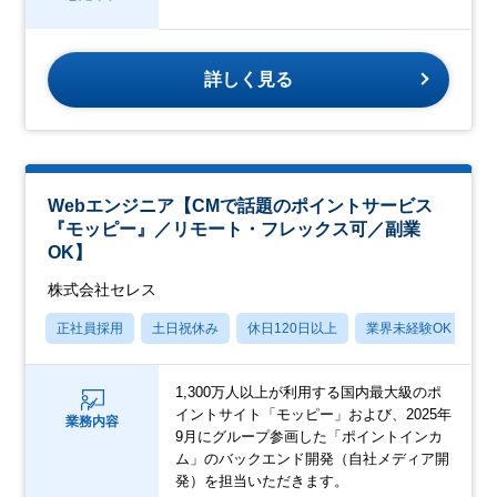
詳しく見る
Webエンジニア【CMで話題のポイントサービス
『モッピー』／リモート・フレックス可／副業
OK】
株式会社セレス
正社員採用
土日祝休み
休日120日以上
業界未経験OK
産
1,300万人以上が利用する国内最大級のポ
イントサイト「モッピー」および、2025年
業務内容
9月にグループ参画した「ポイントインカ
ム」のバックエンド開発（自社メディア開
発）を担当いただきます。