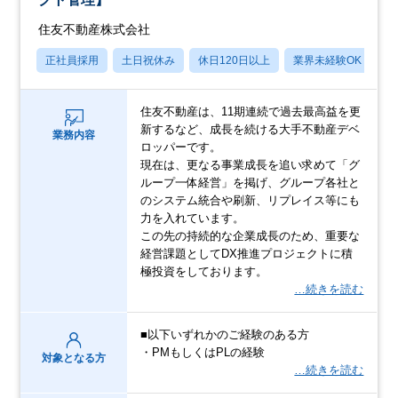
住友不動産株式会社
正社員採用
土日祝休み
休日120日以上
業界未経験OK
月
住友不動産は、11期連続で過去最高益を更
新するなど、成長を続ける大手不動産デベ
業務内容
ロッパーです。
現在は、更なる事業成長を追い求めて「グ
ループ一体経営」を掲げ、グループ各社と
のシステム統合や刷新、リプレイス等にも
力を入れています。
この先の持続的な企業成長のため、重要な
経営課題としてDX推進プロジェクトに積
極投資をしております。
…続きを読む
■以下いずれかのご経験のある方
・PMもしくはPLの経験
対象となる方
…続きを読む