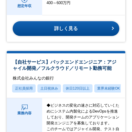
400～600万円
想定年収
詳しく見る
【自社サービス】バックエンドエンジニア：アジ
ャイル開発／フルクラウド／リモート勤務可能
株式会社みんなの銀行
正社員採用
土日祝休み
休日120日以上
業界未経験OK
産
◆ビジネスの変化の速さに対応していくた
めにシステム内製化によるDevOpsを推進
業務内容
しており、開発チームのアプリケーション
開発エンジニアを募集しております。
このチームではアジャイル開発、テスト自