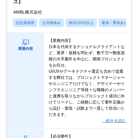
ス】
AMBL株式会社
正社員採用
土日祝休み
休日120日以上
産休・育休あり
【業務内容】
日本を代表するナショナルクライアントな
業務内容
ど、業界・規模を問わず、数千万〜数億規
模の大手案件を中心に、開発プロジェクト
をお任せ。
UI/UXやアーキテクチャ選定も含めて提案
する弊社では、プロジェクトマネージャー
やエンジニアだけでなく、デザイナーやイ
ンフラエンジニア等様々な職種のメンバー
と連携を取りながらプロジェクト成功に向
けてリードし、ご経験に応じて要件定義か
ら設計・製造・試験まで一貫して担当いた
だきます。
…続きを読む
【必須要件】