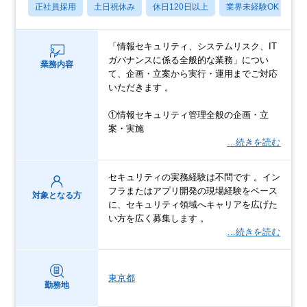
正社員採用
土日祝休み
休日120日以上
業界未経験OK
産
「情報セキュリティ、システムリスク、IT
ガバナンスに係る全般的な業務」につい
業務内容
て、企画・立案から実行・運用までご対応
いただきます 。
①情報セキュリティ管理全般の企画・立
案・実施
…続きを読む
セキュリティの実務経験は不問です 。イン
フラまたはアプリ開発の現場経験をベース
対象となる方
に、セキュリティ領域へキャリアを広げた
い方を広く募集します 。
…続きを読む
東京都
勤務地