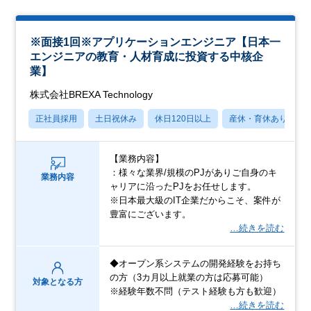
※面接1回※アプリケーションエンジニア【日本一
エンジニアの教育・人材育成に投資する中核企
業】
株式会社BREXA Technology
正社員採用
土日祝休み
休日120日以上
産休・育休あり
【業務内容】
：様々な業界/規模のPJがありご自身のキ
業務内容
ャリアに沿ったPJをお任せします。
※日本最大級のIT企業だからこそ、案件が
豊富にございます。
…続きを読む
◆オープン系システムの開発経験をお持ち
の方（3カ月以上就業の方は応募可能）
対象となる方
※経験年数不問（テスト経験も方も歓迎）
…続きを読む