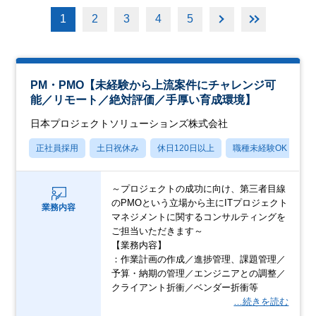
1
2
3
4
5
PM・PMO【未経験から上流案件にチャレンジ可
能／リモート／絶対評価／手厚い育成環境】
日本プロジェクトソリューションズ株式会社
正社員採用
土日祝休み
休日120日以上
職種未経験OK
産
～プロジェクトの成功に向け、第三者目線
のPMOという立場から主にITプロジェクト
業務内容
マネジメントに関するコンサルティングを
ご担当いただきます～
【業務内容】
：作業計画の作成／進捗管理、課題管理／
予算・納期の管理／エンジニアとの調整／
クライアント折衝／ベンダー折衝等
…続きを読む