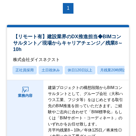
1
【リモート有】建設業界のDX推進担当◆BIMコン
サルタント／現場からキャリアチェンジ／残業8～
10h
株式会社ダイスネクスト
正社員採用
土日祝休み
休日120日以上
月残業20時間以内
建築プロジェクトの構想段階からBIMコン
サルタントとして、グループ会社（大和ハ
業務内容
ウス工業、フジタ等）をはじめとする取引
先のBIM推進を担っていただきます。ご経
験やご志向に合わせて「BIM標準化」もし
くは「BIMサポート・コーディネート」の
いずれかをお任せ致します。
月平均残業8～10h／年休125日／将来性◎