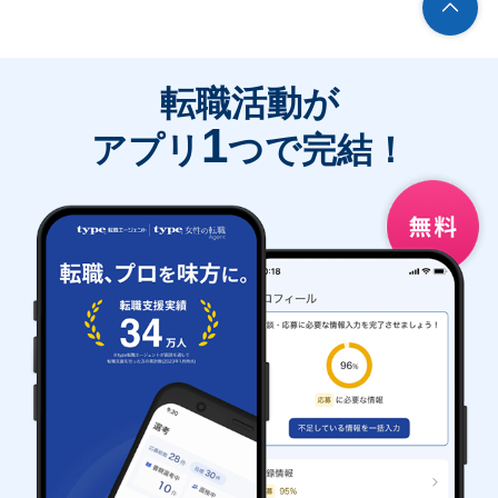
転職活動が
1
アプリ
つで完結！