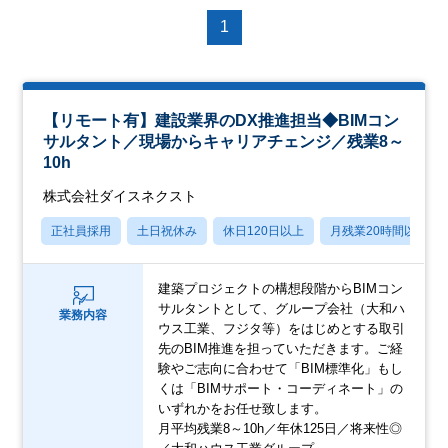
1
【リモート有】建設業界のDX推進担当◆BIMコン
サルタント／現場からキャリアチェンジ／残業8～
10h
株式会社ダイスネクスト
正社員採用
土日祝休み
休日120日以上
月残業20時間以内
建築プロジェクトの構想段階からBIMコン
サルタントとして、グループ会社（大和ハ
業務内容
ウス工業、フジタ等）をはじめとする取引
先のBIM推進を担っていただきます。ご経
験やご志向に合わせて「BIM標準化」もし
くは「BIMサポート・コーディネート」の
いずれかをお任せ致します。
月平均残業8～10h／年休125日／将来性◎