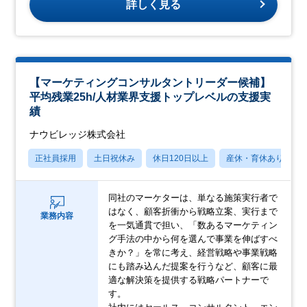
詳しく見る
【マーケティングコンサルタントリーダー候補】
平均残業25h/人材業界支援トップレベルの支援実
績
ナウビレッジ株式会社
正社員採用
土日祝休み
休日120日以上
産休・育休あり
同社のマーケターは、単なる施策実行者で
はなく、顧客折衝から戦略立案、実行まで
業務内容
を一気通貫で担い、「数あるマーケティン
グ手法の中から何を選んで事業を伸ばすべ
きか？」を常に考え、経営戦略や事業戦略
にも踏み込んだ提案を行うなど、顧客に最
適な解決策を提供する戦略パートナーで
す。