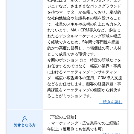
社内にはセールス、コンサルタント、エン
ジニアなど、さまざまなバックグラウンド
を持つマーケターが在籍しており、定期的
な社内勉強会や知識共有の場を設けること
で、社員のスキルや技術の向上にも力を入
れています。MA・CRM導入など、多岐に
わたるデジタルマーケティング領域を幅広
く経験できるため、5年間で専門性を網羅
的かつ高度に習得し、市場価値の高い人材
として成長できる環境です。
今回のポジションでは、特定の領域だけを
お任せするのではなく、幅広い業界・事業
におけるマーケティングコンサルティン
グ、幅広い広告媒体の運用、CRM導入支援
などをお任せします。顧客の経営課題・事
業課題をマーケティングの側面から解決す
ることがミッションです。
…続きを読む
【下記のご経験】
・マーケティング・広告業界でのご経験2
対象となる方
年以上（運用側でも営業でも可）