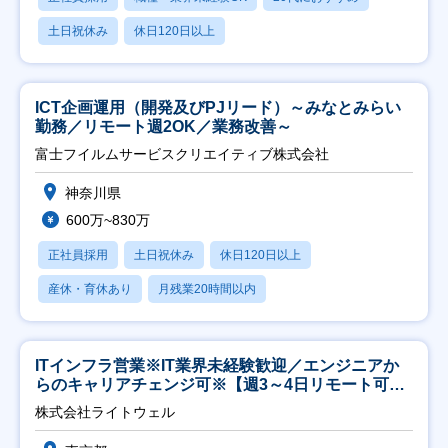
土日祝休み
休日120日以上
ICT企画運用（開発及びPJリード）～みなとみらい
勤務／リモート週2OK／業務改善～
富士フイルムサービスクリエイティブ株式会社
神奈川県
600万~830万
正社員採用
土日祝休み
休日120日以上
産休・育休あり
月残業20時間以内
ITインフラ営業※IT業界未経験歓迎／エンジニアか
らのキャリアチェンジ可※【週3～4日リモート可
能】
株式会社ライトウェル