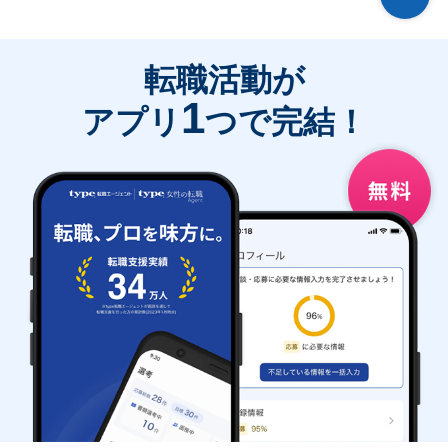
転職活動が
1
アプリ
つで完結！