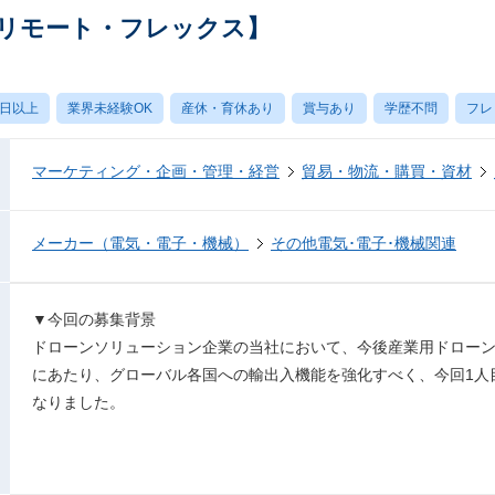
【リモート・フレックス】
0日以上
業界未経験OK
産休・育休あり
賞与あり
学歴不問
フレ
マーケティング・企画・管理・経営
貿易・物流・購買・資材
メーカー（電気・電子・機械）
その他電気･電子･機械関連
▼今回の募集背景
ドローンソリューション企業の当社において、今後産業用ドロー
にあたり、グローバル各国への輸出入機能を強化すべく、今回1人
なりました。