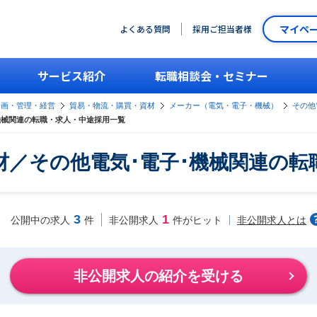
マイペ
よくある質問
採用ご担当者様
サービス紹介
転職相談会・セミナー
企画・管理・経営
貿易・物流・購買・資材
メーカー（電気・電子・機械）
その他
機械関連の転職・求人・中途採用一覧
材／その他電気･電子･機械関連の転
3
1
非公開求人とは
公開中の求人
件
非公開求人
件がヒット
非公開求人の紹介を受ける