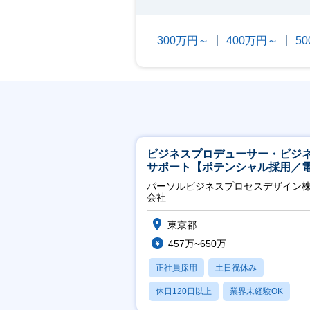
300万円～
400万円～
5
ビジネスプロデューサー・ビジ
サポート【ポテンシャル採用／
力・ガス等の民間向けプロジェ
パーソルビジネスプロセスデザイン
推進】
会社
東京都
457万~650万
正社員採用
土日祝休み
休日120日以上
業界未経験OK