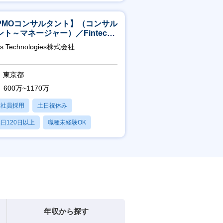
賞与あり
PMOコンサルタント】（コンサル
ント～マネージャー）／Fintech
域／設立5年弱で上場
as Technologies株式会社
東京都
600万~1170万
正社員採用
土日祝休み
日120日以上
職種未経験OK
産休・育休あり
年収から探す