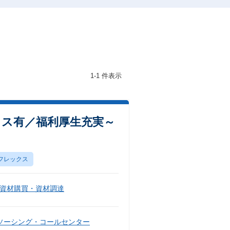
1-1 件表示
ックス有／福利厚生充実～
フレックス
資材購買・資材調達
ソーシング・コールセンター