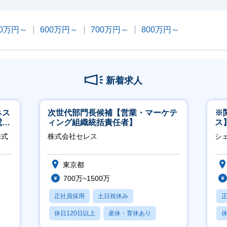
00万円～
600万円～
700万円～
800万円～
新着求人
ネス
次世代部門長候補【営業・マーケテ
※
電
ィング組織統括責任者】
ス
クト
ー
株式
株式会社セレス
シ
東京都
700万~1500万
正社員採用
土日祝休み
休日120日以上
産休・育休あり
休