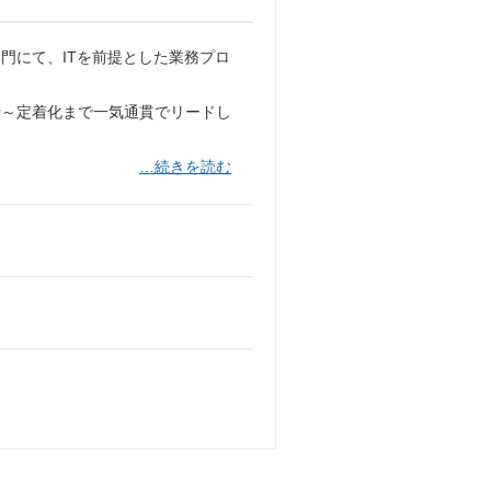
門にて、ITを前提とした業務プロ
行～定着化まで一気通貫でリードし
…続きを読む