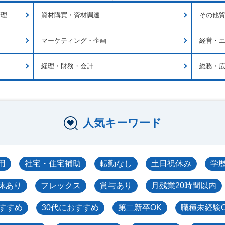
管理
資材購買・資材調達
その他
マーケティング・企画
経営・エ
経理・財務・会計
総務・
人気キーワード
用
社宅・住宅補助
転勤なし
土日祝休み
学
休あり
フレックス
賞与あり
月残業20時間以内
おすすめ
30代におすすめ
第二新卒OK
職種未経験