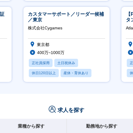
賞与あり
東証
カスタマーサポート／リーダー候補
【
／東京
タ
領
株式会社Cygames
Atl
東京都
400万~1000万
正社員採用
土日祝休み
休日120日以上
産休・育休あり
休
月残業20時間以内
求人を探す
業種から探す
勤務地から探す