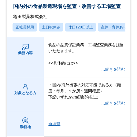
国内外の食品製造現場を監査・改善する工場監査
亀田製菓株式会社
正社員採用
土日祝休み
休日120日以上
産休・育休あり
食品の品質保証業務、工場監査業務を担当
いただきます。
業務内容
<<具体的には>>
…続きを読む
・国内/海外出張の対応可能である方（頻
度：毎月、１か所１週間程度）
対象となる方
下記いずれかの経験3年以上
…続きを読む
新潟県
勤務地