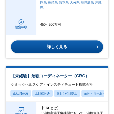
岡県
長崎県
熊本県
大分県
鹿児島県
沖縄
県
450～500万円
想定年収
詳しく見る
【未経験】治験コーディネーター（CRC）
シミックヘルスケア・インスティテュート株式会社
正社員採用
土日祝休み
休日120日以上
産休・育休あり
【CRCとは】
：治験実施医療機関において、治験責任医