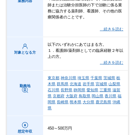
業務内容
師または治験分担医師の下で治験に係る業
務に協力する薬剤師、看護師、その他の医
療関係者のことです。
…続きを読む
以下のいずれかにあてはまる方。
１．看護師/薬剤師としての臨床経験２年以
対象となる方
上の方。
…続きを読む
東京都
神奈川県
埼玉県
千葉県
茨城県
栃
木県
群馬県
北海道
岩手県
宮城県
山梨県
勤務地
石川県
長野県
静岡県
愛知県
三重県
滋賀
県
京都府
大阪府
鳥取県
岡山県
香川県
福
岡県
長崎県
熊本県
大分県
鹿児島県
沖縄
県
450～500万円
想定年収