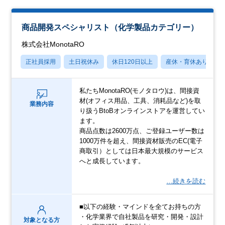
商品開発スペシャリスト（化学製品カテゴリー）
株式会社MonotaRO
正社員採用
土日祝休み
休日120日以上
産休・育休あり
私たちMonotaRO(モノタロウ)は、間接資
材(オフィス用品、工具、消耗品など)を取
業務内容
り扱うBtoBオンラインストアを運営してい
ます。
商品点数は2600万点、ご登録ユーザー数は
1000万件を超え、間接資材販売のEC(電子
商取引）としては日本最大規模のサービス
へと成長しています。
…続きを読む
■以下の経験・マインドを全てお持ちの方
・化学業界で自社製品を研究・開発・設計
対象となる方