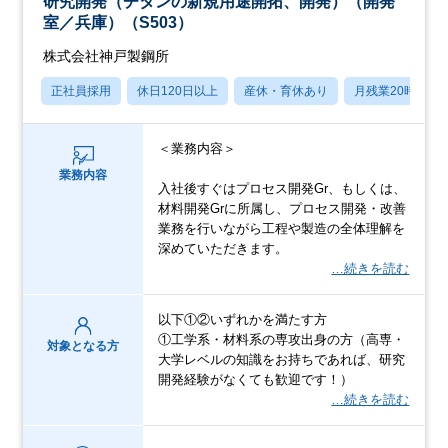
研究開発（チタンの新規用途開拓、開発）（開発
室／兵庫）（S503）
株式会社神戸製鋼所
正社員採用
休日120日以上
産休・育休あり
月残業20時間以
＜業務内容＞
業務内容
入社後すぐはプロセス開発Gr、もしくは、
材料開発Grに所属し、プロセス開発・改善
業務を行いながら工程や製造の全体理解を
深めていただきます。
…続きを読む
以下①②いずれかを満たす方
①工学系・材料系の専攻出身の方（高専・
対象となる方
大学レベルの知識をお持ちであれば、研究
開発経験がなくても歓迎です！）
…続きを読む