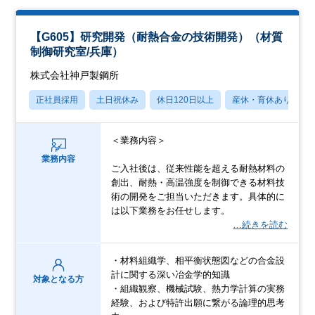
【G605】研究開発（耐熱合金の技術開発）（材質
制御研究室/兵庫）
株式会社神戸製鋼所
正社員採用
土日祝休み
休日120日以上
産休・育休あり
＜業務内容＞
業務内容
ご入社後は、従来性能を超える耐熱材料の
創出、耐熱・高温強度を制御できる材料技
術の開発をご担当いただきます。具体的に
は以下業務をお任せします。
…続きを読む
・材料組織学、相平衡状態図などの合金設
計に関する深い冶金学的知識
対象となる方
・組織観察、機械試験、熱力学計算の実務
経験、および特許出願に繋がる論理的思考