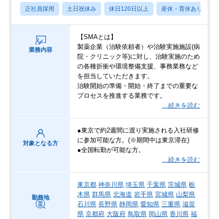
正社員採用
土日祝休み
休日120日以上
産休・育休あり
【SMAとは】
製薬企業（治験依頼者）や治験実施施設(病
業務内容
院・クリニック等)に対し、治験実施のため
の各種折衝や環境整備支援、事務業務など
を担当していただきます。
治験開始の準備・開始・終了までの重要な
プロセスを推進する業務です。
…続きを読む
●東京で約2週間に渡り実施される入社研修
に参加可能な方。(※期間中は東京滞在)
対象となる方
●全国転勤が可能な方。
…続きを読む
東京都
神奈川県
埼玉県
千葉県
茨城県
栃
木県
群馬県
北海道
岩手県
宮城県
山梨県
勤務地
石川県
長野県
静岡県
愛知県
三重県
滋賀
県
京都府
大阪府
鳥取県
岡山県
香川県
福