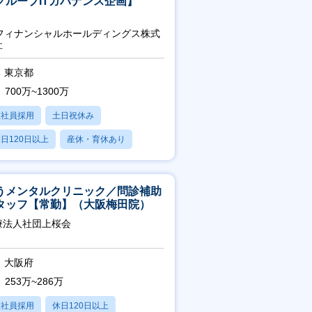
グループITガバナンス企画】
uフィナンシャルホールディングス株式
社
東京都
700万~1300万
正社員採用
土日祝休み
日120日以上
産休・育休あり
賞与あり
うメンタルクリニック／問診補助
タッフ【常勤】（大阪梅田院）
療法人社団上桜会
大阪府
253万~286万
正社員採用
休日120日以上