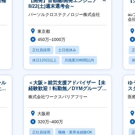
候補
【開発】首都圏/開発エンジニア ～
【
8/22(土)週末選考会～
パーソルクロステクノロジー株式会社
a
会
東京都
450万~1000万
正社員採用
土日祝休み
休日120日以上
月残業20時間以内
休
賞与あり
ール
＜大阪＞就労支援アドバイザー【未
ゆ
社サ
経験歓迎！転勤無／DYMグループ／
ス
ホスピタリティ高い方歓迎／土日
株式会社ワークスバリアフリー
医
祝】
大阪府
320万~400万
正社員採用
職種・業界未経験OK