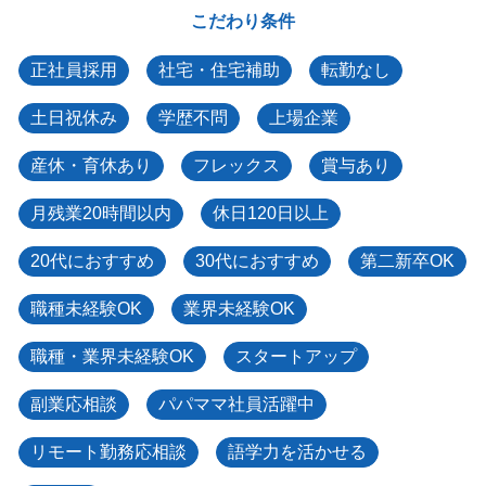
こだわり条件
正社員採用
社宅・住宅補助
転勤なし
土日祝休み
学歴不問
上場企業
産休・育休あり
フレックス
賞与あり
月残業20時間以内
休日120日以上
20代におすすめ
30代におすすめ
第二新卒OK
職種未経験OK
業界未経験OK
職種・業界未経験OK
スタートアップ
副業応相談
パパママ社員活躍中
リモート勤務応相談
語学力を活かせる