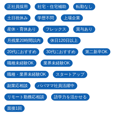
正社員採用
社宅・住宅補助
転勤なし
土日祝休み
学歴不問
上場企業
産休・育休あり
フレックス
賞与あり
月残業20時間以内
休日120日以上
20代におすすめ
30代におすすめ
第二新卒OK
職種未経験OK
業界未経験OK
職種・業界未経験OK
スタートアップ
副業応相談
パパママ社員活躍中
リモート勤務応相談
語学力を活かせる
面接1回