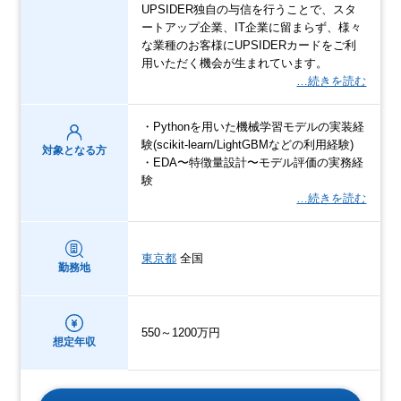
UPSIDER独自の与信を行うことで、スタ
ートアップ企業、IT企業に留まらず、様々
な業種のお客様にUPSIDERカードをご利
用いただく機会が生まれています。
…続きを読む
・Pythonを用いた機械学習モデルの実装経
験(scikit-learn/LightGBMなどの利用経験)
対象となる方
・EDA〜特徴量設計〜モデル評価の実務経
験
…続きを読む
東京都
全国
勤務地
550～1200万円
想定年収