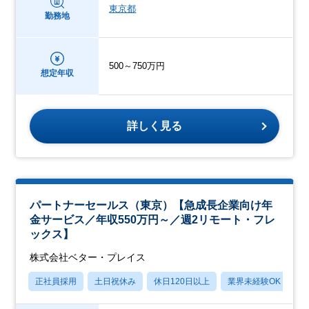
東京都
勤務地
500～750万円
想定年収
詳しく見る
パートナーセールス（東京）【急成長企業向け年
金サービス／年収550万円～／週2リモート・フレ
ックス】
株式会社ベター・プレイス
正社員採用
土日祝休み
休日120日以上
業界未経験OK
産