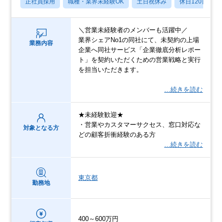
正社員採用
職種・業界未経験OK
土日祝休み
休日120日以上
＼営業未経験者のメンバーも活躍中／
業界シェアNo1の同社にて、未契約の上場
業務内容
企業へ同社サービス「企業徹底分析レポー
ト」を契約いただくための営業戦略と実行
を担当いただきます。
…続きを読む
★未経験歓迎★
・営業やカスタマーサクセス、窓口対応な
対象となる方
どの顧客折衝経験のある方
…続きを読む
東京都
勤務地
400～600万円