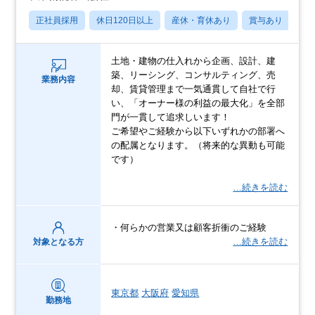
正社員採用
休日120日以上
産休・育休あり
賞与あり
学
土地・建物の仕入れから企画、設計、建
築、リーシング、コンサルティング、売
業務内容
却、賃貸管理まで一気通貫して自社で行
い、「オーナー様の利益の最大化」を全部
門が一貫して追求しいます！
ご希望やご経験から以下いずれかの部署へ
の配属となります。（将来的な異動も可能
です）
…続きを読む
・何らかの営業又は顧客折衝のご経験
…続きを読む
対象となる方
東京都
大阪府
愛知県
勤務地