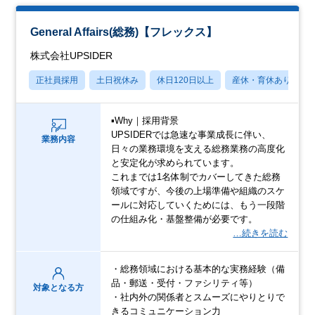
General Affairs(総務)【フレックス】
株式会社UPSIDER
正社員採用
土日祝休み
休日120日以上
産休・育休あり
▪️Why｜採用背景
UPSIDERでは急速な事業成長に伴い、
業務内容
日々の業務環境を支える総務業務の高度化
と安定化が求められています。
これまでは1名体制でカバーしてきた総務
領域ですが、今後の上場準備や組織のスケ
ールに対応していくためには、もう一段階
の仕組み化・基盤整備が必要です。
…続きを読む
・総務領域における基本的な実務経験（備
品・郵送・受付・ファシリティ等）
対象となる方
・社内外の関係者とスムーズにやりとりで
きるコミュニケーション力