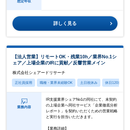
想定年収
詳しく見る
【法人営業】リモートOK・残業10h／業界No.1シ
ェア／上場企業のIRに貢献／反響営業メイン
株式会社シェアードリサーチ
正社員採用
職種・業界未経験OK
土日祝休み
休日120日以上
IR支援業界シェアNo1の同社にて、未契約
の上場企業へ同社サービス「企業徹底分析
業務内容
レポート」を契約いただくための営業戦略
と実行を担当いただきます。
【業務詳細】