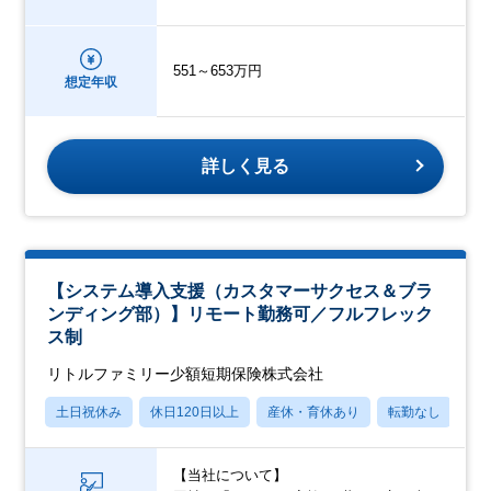
551～653万円
想定年収
詳しく見る
【システム導入支援（カスタマーサクセス＆ブラ
ンディング部）】リモート勤務可／フルフレック
ス制
リトルファミリー少額短期保険株式会社
土日祝休み
休日120日以上
産休・育休あり
転勤なし
学
【当社について】