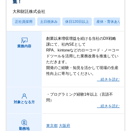
集！
大和財託株式会社
正社員採用
土日祝休み
休日120日以上
産休・育休あり
創業以来増収増益を続ける当社のDX戦略
課にて、社内SEとして
業務内容
RPA、kintoneなどのローコード・ノーコー
ドツールを活用した業務改善を推進してい
ただきます。
開発のご経験・知見を活かして現場の生産
性向上に寄与してください。
…続きを読む
・プログラミング経験1年以上（言語不
問）
対象となる方
…続きを読む
東京都
大阪府
勤務地