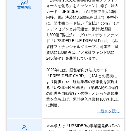
ォームを創る」をミッションに掲げ、法人
業務内容
カード「UPSIDER」（AI与信で最大10億
円枠、累計決済額8,500億円以上*）を中心
に、請求書カード払い「支払い.com」（ク
レディセゾンと共同運営、累計決済額
1,500億円以上*）、グロースデットファン
ド「UPSIDER BLUE DREAM Fund」（み
ずほフィナンシャルグループ共同運営、融
資総額130億円以上*／累計ファンド総額
243億円*）を展開しています。
2025年には、経営者向け法人カード
「PRESIDENT CARD」（JALとの提携に
より提供）や、経理業務の効率化を実現す
る「UPSIDER AI経理」（業務AIが1.1億件
の処理を自動実行・代替）といった新規事
業を立ち上げ、累計導入企業数10万社以上
に到達。
…続きを読む
※本求人は「UPSIDERの事業開発(BizDev)