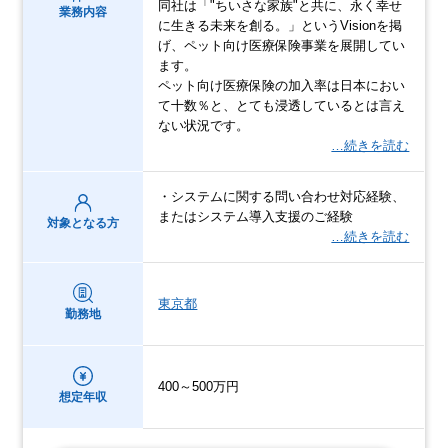
同社は「"ちいさな家族"と共に、永く幸せ
業務内容
に生きる未来を創る。」というVisionを掲
げ、ペット向け医療保険事業を展開してい
ます。
ペット向け医療保険の加入率は日本におい
て十数％と、とても浸透しているとは言え
ない状況です。
…続きを読む
・システムに関する問い合わせ対応経験、
またはシステム導入支援のご経験
対象となる方
…続きを読む
東京都
勤務地
400～500万円
想定年収