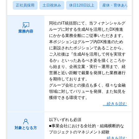
正社員採用
土日祝休み
休日120日以上
産休・育休あり
同社のIT統括部にて、当フィナンシャルグ
ループに対する生成AIを活用したDX推進
業務内容
にかかる業務全般にご従事いただきます。
本ポジションはグループ内DX推進のため
に新設されたポジションであることから、
ご入社後は『生成AIを活用して何を実現す
るか』といったあるべき姿を描くところか
ら始まり、企画立案・実行～運用まで、経
営層と近い距離で裁量を発揮した業務遂行
を期待しております。
グループ会社との接点も多く、様々な金融
領域に対してバリューを発揮、また知見を
獲得できる環境です。
…続きを読む
以下いずれも必須
■事業会社における全社的・組織横断的な
対象となる方
プロジェクトのマネジメント経験
…続きを読む