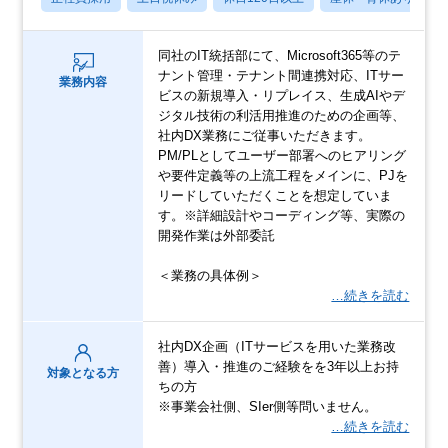
同社のIT統括部にて、Microsoft365等のテ
ナント管理・テナント間連携対応、ITサー
業務内容
ビスの新規導入・リプレイス、生成AIやデ
ジタル技術の利活用推進のための企画等、
社内DX業務にご従事いただきます。
PM/PLとしてユーザー部署へのヒアリング
や要件定義等の上流工程をメインに、PJを
リードしていただくことを想定していま
す。※詳細設計やコーディング等、実際の
開発作業は外部委託
＜業務の具体例＞
…続きを読む
社内DX企画（ITサービスを用いた業務改
善）導入・推進のご経験をを3年以上お持
対象となる方
ちの方
※事業会社側、SIer側等問いません。
…続きを読む