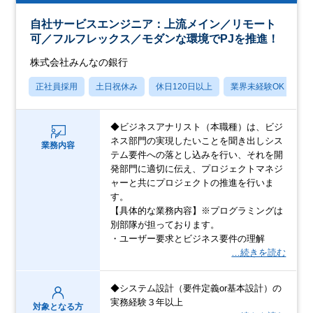
自社サービスエンジニア：上流メイン／リモート
可／フルフレックス／モダンな環境でPJを推進！
株式会社みんなの銀行
正社員採用
土日祝休み
休日120日以上
業界未経験OK
産
◆ビジネスアナリスト（本職種）は、ビジ
ネス部門の実現したいことを聞き出しシス
業務内容
テム要件への落とし込みを行い、それを開
発部門に適切に伝え、プロジェクトマネジ
ャーと共にプロジェクトの推進を行いま
す。
【具体的な業務内容】※プログラミングは
別部隊が担っております。
・ユーザー要求とビジネス要件の理解
…続きを読む
◆システム設計（要件定義or基本設計）の
実務経験３年以上
対象となる方