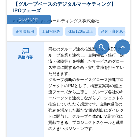
【グループベースのデジタルマーケティング】
IPOフェーズ
1-50 / 54件
auフィナンシャルホールディングス株式会社
正社員採用
土日祝休み
休日120日以上
産休・育休あり
同社のグループ連携推進室にて、KDDIグ
ループ企業と連携し、金融領域（銀行・決
業務内容
済・保険等）を横断したサービスのグロー
ス推進に関する企画・実行業務を担ってい
ただきます。
グループ横断のサービスグロース推進プロ
ジェクトのPMとして、構想立案等の超上
流フェーズから主導し、グループ各社のキ
ーパーソンと連携しながらプロジェクトを
推進していただく想定です。金融×通信の
強みを活かした新たな価値創出にダイレク
トに関与し、グループ全体のLTV最大化に
貢献できる、プロジェクトスケールと裁量
の大きいポジションです。