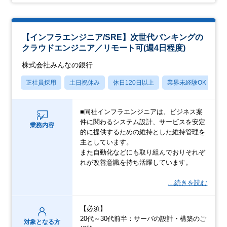
【インフラエンジニア/SRE】次世代バンキングの
クラウドエンジニア／リモート可(週4日程度)
株式会社みんなの銀行
正社員採用
土日祝休み
休日120日以上
業界未経験OK
産
■同社インフラエンジニアは、ビジネス案
件に関わるシステム設計、サービスを安定
業務内容
的に提供するための維持とした維持管理を
主としています。
また自動化などにも取り組んでおりそれぞ
れが改善意識を持ち活躍しています。
…続きを読む
【必須】
20代～30代前半：サーバの設計・構築のご
対象となる方