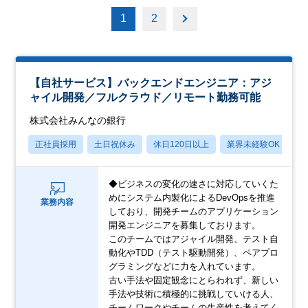
1
2
【自社サービス】バックエンドエンジニア：アジ
ャイル開発／フルクラウド／リモート勤務可能
株式会社みんなの銀行
正社員採用
土日祝休み
休日120日以上
業界未経験OK
産
◆ビジネスの変化の速さに対応していくた
めにシステム内製化によるDevOpsを推進
業務内容
しており、開発チームのアプリケーション
開発エンジニアを募集しております。
このチームではアジャイル開発、テスト自
動化やTDD（テスト駆動開発）、ペアプロ
グラミングなどに力を入れています。
古い手法や固定観念にとらわれず、新しい
手法や技術に積極的に挑戦していける人、
チームワークやチームの生産性を考えてく