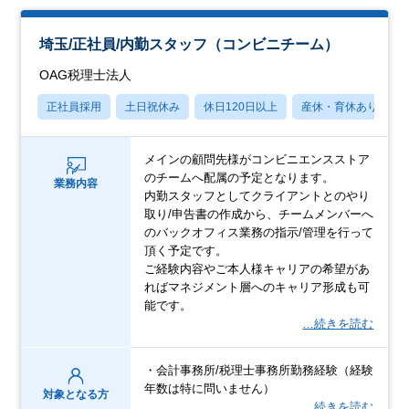
埼玉/正社員/内勤スタッフ（コンビニチーム）
OAG税理士法人
正社員採用
土日祝休み
休日120日以上
産休・育休あり
メインの顧問先様がコンビニエンスストア
のチームへ配属の予定となります。
業務内容
内勤スタッフとしてクライアントとのやり
取り/申告書の作成から、チームメンバーへ
のバックオフィス業務の指示/管理を行って
頂く予定です。
ご経験内容やご本人様キャリアの希望があ
ればマネジメント層へのキャリア形成も可
能です。
…続きを読む
・会計事務所/税理士事務所勤務経験（経験
年数は特に問いません）
対象となる方
…続きを読む