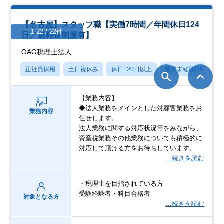
【名古屋】スタッフ職【実働7時間／年間休日124
1-22 / 22件
日／退職金制度有】
OAG税理士法人
正社員採用
土日祝休み
休日120日以上
業界未経験OK
産
【業務内容】
◆法人業務をメインとした対顧客業務をお
業務内容
任せします。
法人業務に関する対応状況等をみながら、
資産税業務その他業務についても積極的に
対応して頂ける方をお待ちしています。
…続きを読む
・税理士を目指されている方
受験経験者・科目合格者
対象となる方
…続きを読む