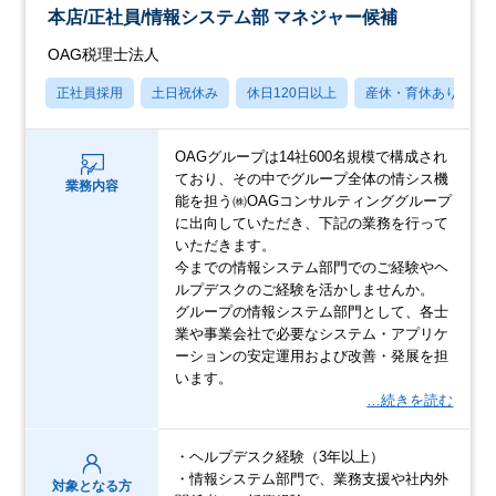
本店/正社員/情報システム部 マネジャー候補
OAG税理士法人
正社員採用
土日祝休み
休日120日以上
産休・育休あり
OAGグループは14社600名規模で構成され
ており、その中でグループ全体の情シス機
業務内容
能を担う㈱OAGコンサルティンググループ
に出向していただき、下記の業務を行って
いただきます。
今までの情報システム部門でのご経験やヘ
ルプデスクのご経験を活かしませんか。
グループの情報システム部門として、各士
業や事業会社で必要なシステム・アプリケ
ーションの安定運用および改善・発展を担
います。
…続きを読む
・ヘルプデスク経験（3年以上）
・情報システム部門で、業務支援や社内外
対象となる方