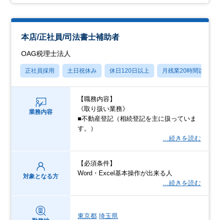
本店/正社員/司法書士補助者
OAG税理士法人
正社員採用
土日祝休み
休日120日以上
月残業20時間以内
【職務内容】
《取り扱い業務》
業務内容
■不動産登記（相続登記を主に扱っていま
す。）
…続きを読む
【必須条件】
Word・Excel基本操作が出来る人
対象となる方
…続きを読む
東京都
埼玉県