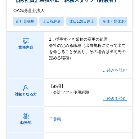
【税/社員】幕張本郷 税務スタッフ（経験者）
OAG税理士法人
正社員採用
土日祝休み
休日120日以上
産休・育休あり
1．従事すべき業務の変更の範囲
会社の定める職種（出向規程に従って出向
業務内容
を命じることがあり、その場合は出向先の
定める職種）
…続きを読む
【必須】
・会計ソフト使用経験
対象となる方
…続きを読む
千葉県
勤務地