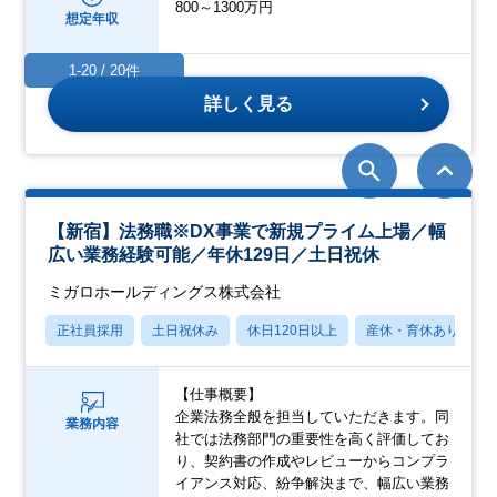
800～1300万円
想定年収
1-20 / 20件
詳しく見る
【新宿】法務職※DX事業で新規プライム上場／幅
広い業務経験可能／年休129日／土日祝休
ミガロホールディングス株式会社
正社員採用
土日祝休み
休日120日以上
産休・育休あり
【仕事概要】
企業法務全般を担当していただきます。同
業務内容
社では法務部門の重要性を高く評価してお
り、契約書の作成やレビューからコンプラ
イアンス対応、紛争解決まで、幅広い業務