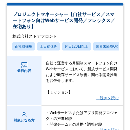
プロジェクトマネージャー【自社サービス／スマ
ートフォン向けWebサービス開発／フレックス／
在宅あり】
株式会社ストアフロント
正社員採用
土日祝休み
休日120日以上
業界未経験OK
産
自社で運営する月額制スマートフォン向け
Webサービスにおいて、新規サービス開発
業務内容
および既存サービス改善に関わる開発推進
をお任せします。
【ミッション】
…続きを読む
・Webサービスまたはアプリ開発プロジェ
クトの推進経験
対象となる方
・開発チームとの連携 / 調整経験