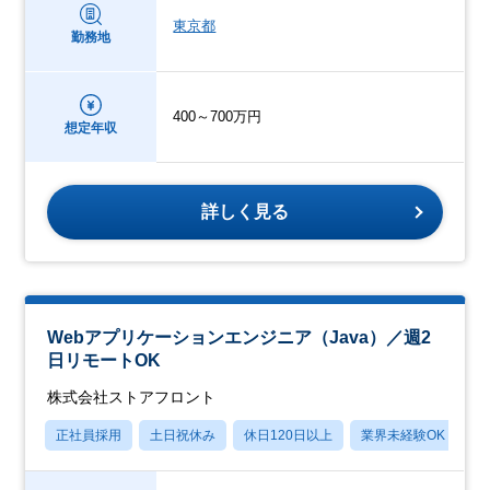
東京都
勤務地
400～700万円
想定年収
詳しく見る
Webアプリケーションエンジニア（Java）／週2
日リモートOK
株式会社ストアフロント
正社員採用
土日祝休み
休日120日以上
業界未経験OK
産