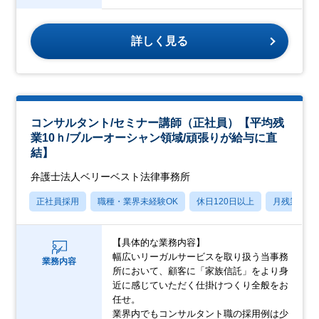
詳しく見る
コンサルタント/セミナー講師（正社員）【平均残
業10ｈ/ブルーオーシャン領域/頑張りが給与に直
結】
弁護士法人ベリーベスト法律事務所
正社員採用
職種・業界未経験OK
休日120日以上
月残業20
【具体的な業務内容】
幅広いリーガルサービスを取り扱う当事務
業務内容
所において、顧客に「家族信託」をより身
近に感じていただく仕掛けつくり全般をお
任せ。
業界内でもコンサルタント職の採用例は少