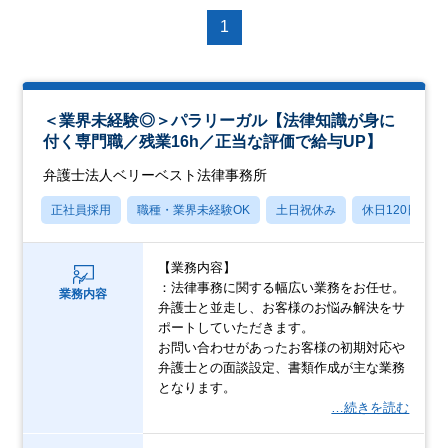
1
＜業界未経験◎＞パラリーガル【法律知識が身に
付く専門職／残業16h／正当な評価で給与UP】
弁護士法人ベリーベスト法律事務所
正社員採用
職種・業界未経験OK
土日祝休み
休日120日以上
【業務内容】
：法律事務に関する幅広い業務をお任せ。
業務内容
弁護士と並走し、お客様のお悩み解決をサ
ポートしていただきます。
お問い合わせがあったお客様の初期対応や
弁護士との面談設定、書類作成が主な業務
となります。
…続きを読む