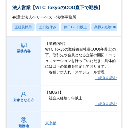
法人営業【WTC TokyoのCOO直下で勤務】
弁護士法人ベリーベスト法律事務所
正社員採用
土日祝休み
休日120日以上
業界未経験OK
賞
【業務内容】
WTC Tokyoの取締役副社長COO(弁護士)の
業務内容
下、取引先や会員となる企業の開拓・コミ
ュニケーションを行っていただき、具体的
には以下の業務を想定しております。
・各種アポ入れ・スケジュール管理
…続きを読む
【MUST】
・社会人経験３年以上
対象となる方
…続きを読む
東京都
勤務地