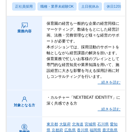
正社員採用
職種・業界未経験OK
土日祝休み
休日120日以上
保育園の経営も一般的な企業の経営同様に
マーケティング、数値をもとにした経営計
業務内容
画、法務・労務管理など様々な経営のサポ
ートが必要です。
本ポジションでは、採用活動のサポートを
軸としながら経営課題の解決を担います。
保育業務で忙しいお客様のブレインとして
専門的な経営知見や業界知識を用いて、施
設経営に大きな影響を与える採用計画に対
しコンサルティングを行います。
…続きを読む
・カルチャー「NEXTBEAT IDENTITY」に
深く共感できる方
対象となる方
…続きを読む
東京都
大阪府
北海道
宮城県
石川県
愛知
県
京都府
広島県
香川県
福岡県
鹿児島県