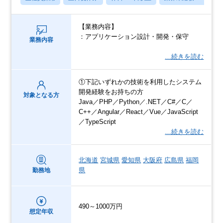
【業務内容】
：アプリケーション設計・開発・保守
業務内容
…続きを読む
①下記いずれかの技術を利用したシステム
開発経験をお持ちの方
対象となる方
Java／PHP／Python／.NET／C#／C／
C++／Angular／React／Vue／JavaScript
／TypeScript
…続きを読む
北海道
宮城県
愛知県
大阪府
広島県
福岡
県
勤務地
490～1000万円
想定年収