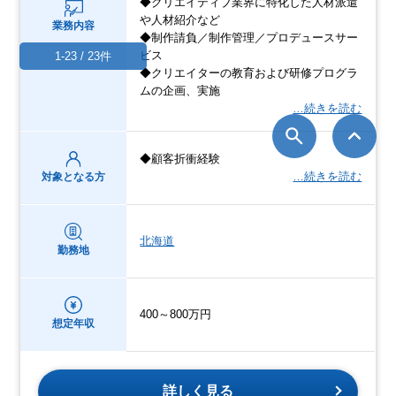
◆クリエイティブ業界に特化した人材派遣
や人材紹介など
業務内容
◆制作請負／制作管理／プロデュースサー
ビス
1-23 / 23件
◆クリエイターの教育および研修プログラ
ムの企画、実施
…続きを読む
◆顧客折衝経験
…続きを読む
対象となる方
北海道
勤務地
400～800万円
想定年収
詳しく見る