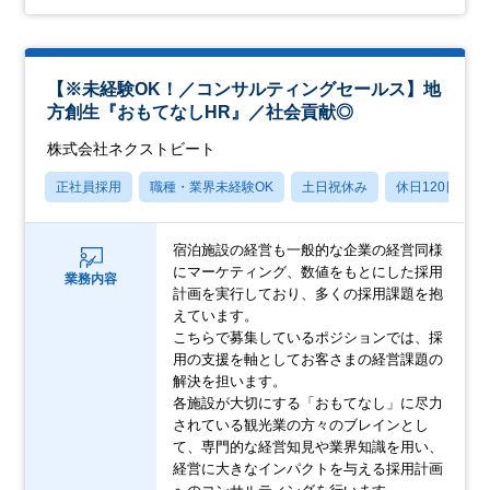
【※未経験OK！／コンサルティングセールス】地
方創生『おもてなしHR』／社会貢献◎
株式会社ネクストビート
正社員採用
職種・業界未経験OK
土日祝休み
休日120日以上
宿泊施設の経営も一般的な企業の経営同様
にマーケティング、数値をもとにした採用
業務内容
計画を実行しており、多くの採用課題を抱
えています。
こちらで募集しているポジションでは、採
用の支援を軸としてお客さまの経営課題の
解決を担います。
各施設が大切にする「おもてなし」に尽力
されている観光業の方々のブレインとし
て、専門的な経営知見や業界知識を用い、
経営に大きなインパクトを与える採用計画