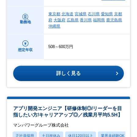
東京都
北海道
宮城県
石川県
愛知県
京都
府
大阪府
広島県
香川県
福岡県
鹿児島県
勤務地
沖縄県
508～600万円
想定年収
詳しく見る
アプリ開発エンジニア【研修体制◎/リーダーを目
指したい方/キャリアアップ◎／残業月平均5.5H】
マンパワーグループ株式会社
正社員採用
土日祝休み
休日120日以上
業界未経験OK
産