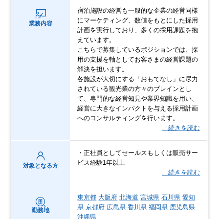
宿泊施設の経営も一般的な企業の経営同様
にマーケティング、数値をもとにした採用
業務内容
計画を実行しており、多くの採用課題を抱
えています。
こちらで募集しているポジションでは、採
用の支援を軸としてお客さまの経営課題の
解決を担います。
各施設が大切にする「おもてなし」に尽力
されている観光業の方々のブレインとし
て、専門的な経営知見や業界知識を用い、
経営に大きなインパクトを与える採用計画
へのコンサルティングを行います。
…続きを読む
・正社員としてセールスもしくは販売サー
ビス経験1年以上
対象となる方
…続きを読む
東京都
大阪府
北海道
宮城県
石川県
愛知
県
京都府
広島県
香川県
福岡県
鹿児島県
勤務地
沖縄県