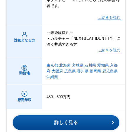
容です。
…続きを読む
～未経験歓迎～
・カルチャー「NEXTBEAT IDENTITY」に
対象となる方
深く共感できる方
…続きを読む
東京都
北海道
宮城県
石川県
愛知県
京都
府
大阪府
広島県
香川県
福岡県
鹿児島県
勤務地
沖縄県
450～600万円
想定年収
詳しく見る