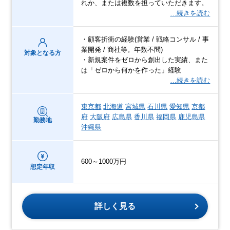
れか、または複数を担っていただきます。
…続きを読む
・顧客折衝の経験(営業 / 戦略コンサル / 事
業開発 / 商社等。年数不問)
対象となる方
・新規案件をゼロから創出した実績、また
は「ゼロから何かを作った」経験
…続きを読む
東京都
北海道
宮城県
石川県
愛知県
京都
府
大阪府
広島県
香川県
福岡県
鹿児島県
勤務地
沖縄県
600～1000万円
想定年収
詳しく見る