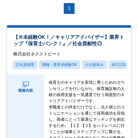
1
【※未経験OK！／キャリアアドバイザー】業界ト
ップ『保育士バンク！』／社会貢献性◎
株式会社ネクストビート
正社員採用
職種・業界未経験OK
土日祝休み
休日120日以上
保育士のキャリアを実現に導くためのカウ
ンセリングを行いながら、保育施設毎の人
業務内容
材の採用支援を一気通貫で行う両面型のキ
ャリアアドバイザーです。
求職者との伴走だけでなく、法人側とのコ
ミュニケーションを通じて採用成功を目指
し、両者にとって最適なマッチングを創出
するため、【１】【２】をハイレベルに行
うことが成果とステップアップに繋がる、
ネクストビートのモデルならではの業務内