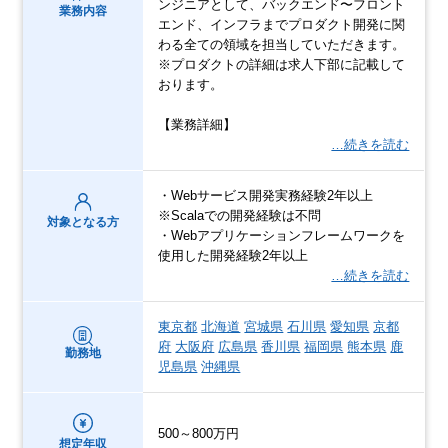
ンジニアとして、バックエンド〜フロント
業務内容
エンド、インフラまでプロダクト開発に関
わる全ての領域を担当していただきます。
※プロダクトの詳細は求人下部に記載して
おります。
【業務詳細】
…続きを読む
・Webサービス開発実務経験2年以上
※Scalaでの開発経験は不問
対象となる方
・Webアプリケーションフレームワークを
使用した開発経験2年以上
…続きを読む
東京都
北海道
宮城県
石川県
愛知県
京都
府
大阪府
広島県
香川県
福岡県
熊本県
鹿
勤務地
児島県
沖縄県
500～800万円
想定年収