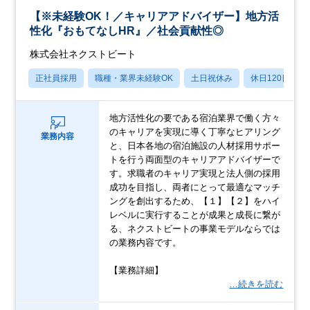
【※未経験OK！／キャリアアドバイザー】地方活
性化『おもてなしHR』／社会貢献性◎
株式会社ネクストビート
正社員採用
職種・業界未経験OK
土日祝休み
休日120日以上
地方活性化の要である宿泊業界で働く方々
のキャリアを実現に導く丁寧なヒアリング
業務内容
と、日本各地の宿泊施設の人材採用サポー
トを行う両面型のキャリアアドバイザーで
す。求職者のキャリア実現と法人側の採用
成功を目指し、両者にとって最適なマッチ
ングを創出するため、【１】【２】をハイ
レベルに実行することが成果と成長に繋が
る、ネクストビートの事業モデルならでは
の業務内容です。
【業務詳細】
…続きを読む