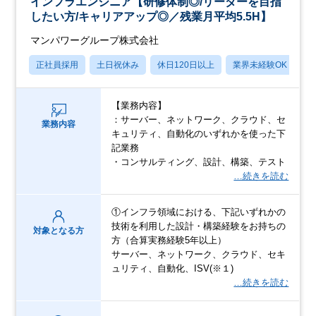
インフラエンジニア【研修体制◎/リーダーを目指
したい方/キャリアアップ◎／残業月平均5.5H】
マンパワーグループ株式会社
正社員採用
土日祝休み
休日120日以上
業界未経験OK
産
【業務内容】
：サーバー、ネットワーク、クラウド、セ
業務内容
キュリティ、自動化のいずれかを使った下
記業務
・コンサルティング、設計、構築、テスト
…続きを読む
①インフラ領域における、下記いずれかの
技術を利用した設計・構築経験をお持ちの
対象となる方
方（合算実務経験5年以上）
サーバー、ネットワーク、クラウド、セキ
ュリティ、自動化、ISV(※１)
…続きを読む