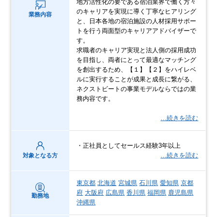
地方活性化の要である宿泊業界で働く方々
のキャリアを実現に導く丁寧なヒアリング
業務内容
と、日本各地の宿泊施設の人材採用サポー
トを行う両面型のキャリアアドバイザーで
す。
求職者のキャリア実現と法人側の採用成功
を目指し、両者にとって最適なマッチング
を創出するため、【１】【２】をハイレベ
ルに実行することが成果と成長に繋がる、
ネクストビートの事業モデルならではの業
務内容です。
…続きを読む
・正社員としてセールス経験3年以上
…続きを読む
対象となる方
東京都
北海道
宮城県
石川県
愛知県
京都
府
大阪府
広島県
香川県
福岡県
鹿児島県
勤務地
沖縄県