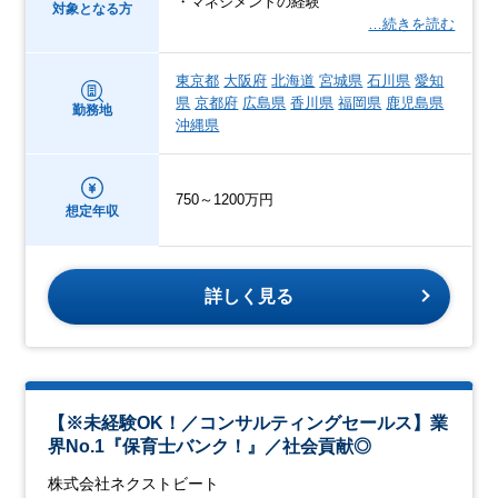
・マネジメントの経験
対象となる方
…続きを読む
東京都
大阪府
北海道
宮城県
石川県
愛知
県
京都府
広島県
香川県
福岡県
鹿児島県
勤務地
沖縄県
750～1200万円
想定年収
詳しく見る
【※未経験OK！／コンサルティングセールス】業
界No.1『保育士バンク！』／社会貢献◎
株式会社ネクストビート