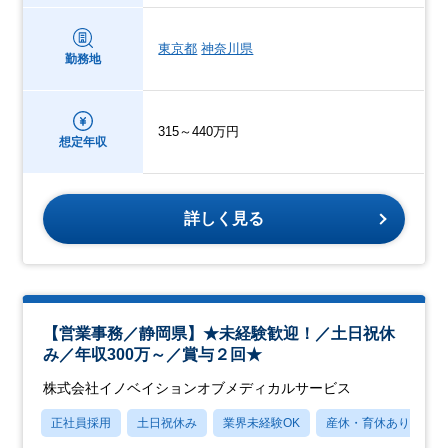
東京都
神奈川県
勤務地
315～440万円
想定年収
詳しく見る
【営業事務／静岡県】★未経験歓迎！／土日祝休
み／年収300万～／賞与２回★
株式会社イノベイションオブメディカルサービス
正社員採用
土日祝休み
業界未経験OK
産休・育休あり
月