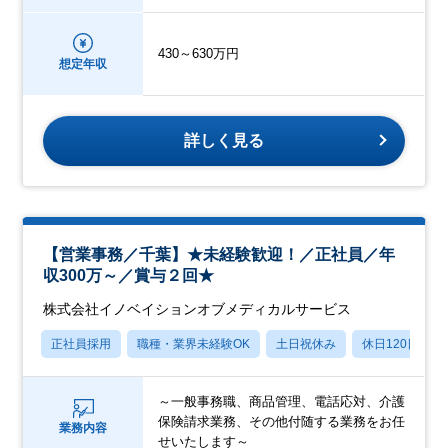
430～630万円
想定年収
詳しく見る
【営業事務／千葉】★未経験歓迎！／正社員／年
収300万～／賞与２回★
株式会社イノベイションオブメディカルサービス
正社員採用
職種・業界未経験OK
土日祝休み
休日120日以上
～一般事務職、商品管理、電話応対、介護
保険請求業務、その他付随する業務をお任
業務内容
せいたします～