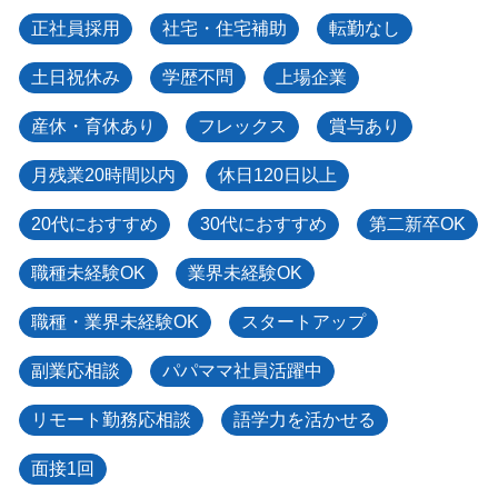
正社員採用
社宅・住宅補助
転勤なし
土日祝休み
学歴不問
上場企業
産休・育休あり
フレックス
賞与あり
月残業20時間以内
休日120日以上
20代におすすめ
30代におすすめ
第二新卒OK
職種未経験OK
業界未経験OK
職種・業界未経験OK
スタートアップ
副業応相談
パパママ社員活躍中
リモート勤務応相談
語学力を活かせる
面接1回