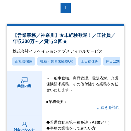
1
【営業事務／神奈川】★未経験歓迎！／正社員／
年収300万～／賞与２回★
株式会社イノベイションオブメディカルサービス
正社員採用
職種・業界未経験OK
土日祝休み
休日120日以上
～一般事務職、商品管理、電話応対、介護
保険請求業務、その他付随する業務をお任
業務内容
せいたします～
■業務概要：
…続きを読む
◆普通自動車第一種免許（AT限定可）
◆事務の業務をしてみたい方
対象となる方