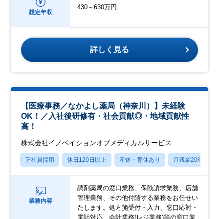
430～630万円
想定年収
詳しく見る
【医療事務／なかよし薬局（神奈川）】未経験
OK！／入社後研修有・社会貢献◎・地域貢献性
高！
株式会社イノベイションオブメディカルサービス
正社員採用
休日120日以上
産休・育休あり
月残業20時間以
調剤薬局の窓口業務、保険請求業務、店舗
管理業務、その他付随する業務をお任せい
業務内容
たします。処方箋受付・入力、窓口応対・
電話対応、会計業務(レジ業務)等の窓口業