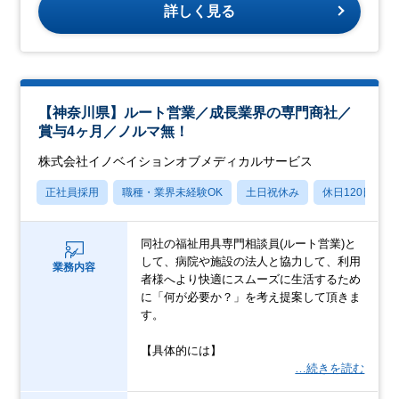
詳しく見る
【神奈川県】ルート営業／成長業界の専門商社／
賞与4ヶ月／ノルマ無！
株式会社イノベイションオブメディカルサービス
正社員採用
職種・業界未経験OK
土日祝休み
休日120日以上
同社の福祉用具専門相談員(ルート営業)と
して、病院や施設の法人と協力して、利用
業務内容
者様へより快適にスムーズに生活するため
に「何が必要か？」を考え提案して頂きま
す。
【具体的には】
…続きを読む