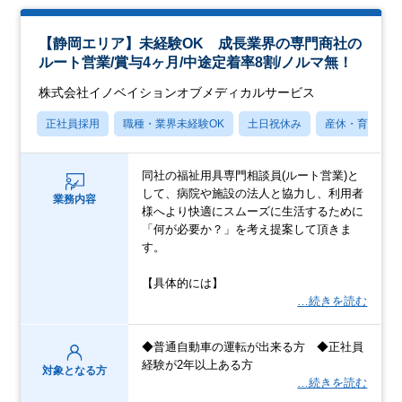
【静岡エリア】未経験OK 成長業界の専門商社の
ルート営業/賞与4ヶ月/中途定着率8割/ノルマ無！
株式会社イノベイションオブメディカルサービス
正社員採用
職種・業界未経験OK
土日祝休み
産休・育休あり
同社の福祉用具専門相談員(ルート営業)と
して、病院や施設の法人と協力し、利用者
業務内容
様へより快適にスムーズに生活するために
「何が必要か？」を考え提案して頂きま
す。
【具体的には】
…続きを読む
◆普通自動車の運転が出来る方 ◆正社員
経験が2年以上ある方
対象となる方
…続きを読む