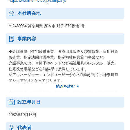
http://www.ims-inc.co.jp/company/
本社所在地
〒2430034 神奈川県 厚木市 船子 579番地1号
事業内容
◆介護事業（住宅改修事業、医療用具販売及び賃貸業、日用雑貨
販売業、指定訪問介護事業、指定福祉用具貸与事業など）
介護事業では、車椅子やベッドなど福祉用具のレンタル・販売、
住宅改修事業などを1都4県で展開しています。
ケアマネージャー、エンドユーザーからの信頼が高く、神奈川県
でシェアNo1となっております。
◆医療事業（医薬品卸売一般販売業、薬局の経営、治験支援事業
(SMO)、医療ガス販売業、一般事務備品販売及び賃貸業、医療事
設立年月日
務および経理の受託業務、病・医院の経営コンサルティング業
務、医療機関向けコンピュータシステムの開発・構築・運用管
1982年10月16日
理・導入支援）
医療事業では、神奈川県内に30店舗の薬局を展開し、本社のある
厚木市には11店舗を展開。市内の利用者数はトップクラス。
代表者