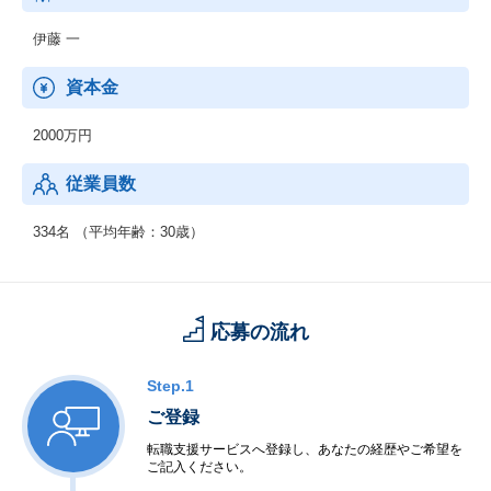
そのほか、病院で医師が患者様に開発中の薬を投与して、効果や
安全を確認する臨床試験（治験）を行うなど様々な事業を展開。
伊藤 一
今後も新たな取り組みに挑戦することで、よりよい医療を目指し
社会に貢献します。
資本金
2000万円
従業員数
334名 （平均年齢：30歳）
応募の流れ
Step.1
ご登録
転職支援サービスへ登録し、あなたの経歴やご希望を
ご記入ください。