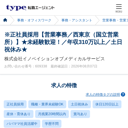
MENU
事務・オフィスワーク
事務・アシスタント
営業事務・営業
※正社員採用【営業事務／西東京（国立営業
所）】★未経験歓迎！／年収310万以上／土日
祝休み★
株式会社イノベイションオブメディカルサービス
お問い合わせ番号：609338 最終確認日：2026年08月07日
求人の特徴
求人の特徴タグの説明
正社員採用
職種・業界未経験OK
土日祝休み
休日120日以上
産休・育休あり
月残業20時間以内
賞与あり
パパママ社員活躍中
学歴不問