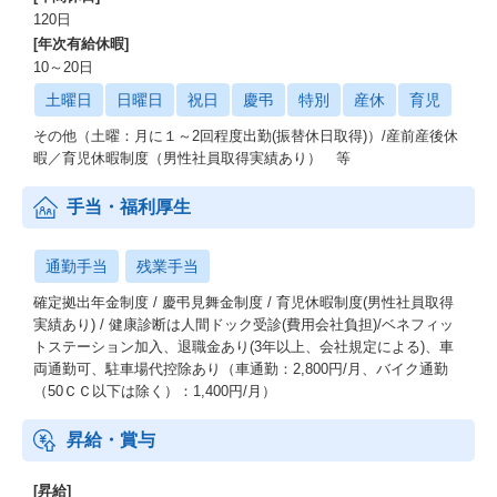
120日
[年次有給休暇]
10～20日
土曜日
日曜日
祝日
慶弔
特別
産休
育児
その他（土曜：月に１～2回程度出勤(振替休日取得)）/産前産後休
暇／育児休暇制度（男性社員取得実績あり） 等
手当・福利厚生
通勤手当
残業手当
確定拠出年金制度 / 慶弔見舞金制度 / 育児休暇制度(男性社員取得
実績あり) / 健康診断は人間ドック受診(費用会社負担)/ベネフィッ
トステーション加入、退職金あり(3年以上、会社規定による)、車
両通勤可、駐車場代控除あり（車通勤：2,800円/月、バイク通勤
（50ＣＣ以下は除く）：1,400円/月）
昇給・賞与
[昇給]