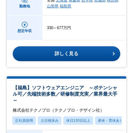
全国
北海道
青森県
岩手県
宮城県
秋田県
山形県
福島県
勤務地
330～677万円
想定年収
詳しく見る
【福島】ソフトウェアエンジニア ～ポテンシャ
ル可／先端技術多数／研修制度充実／業界最大手
～
株式会社テクノプロ（テクノプロ・デザイン社）
正社員採用
土日祝休み
休日120日以上
産休・育休あり