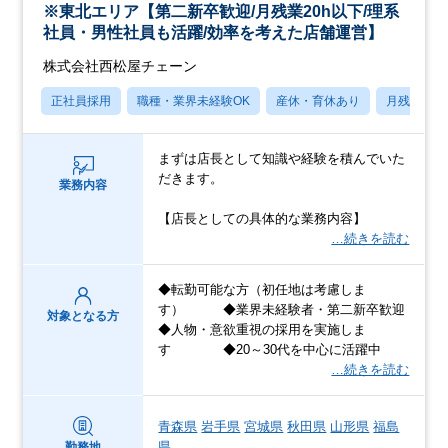
※東北エリア【第二新卒歓迎/月残業20h以下/理系
社員・男性社員も活躍/効率を考えた店舗運営】
株式会社西松屋チェーン
正社員採用
職種・業界未経験OK
産休・育休あり
月残業20
まずは店長として知識や経験を積んでいた
だきます。
業務内容
【店長としての具体的な業務内容】
…続きを読む
◆転勤可能な方（初任地は考慮しま
す） ◆業界未経験者・第二新卒歓迎
対象となる方
◆人物・意欲重視の採用を実施しま
す ◆20～30代を中心に活躍中
…続きを読む
青森県
岩手県
宮城県
秋田県
山形県
福島
県
勤務地