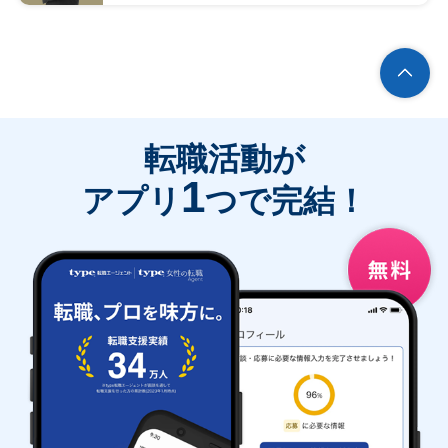
転職活動が
1
アプリ
つで完結！