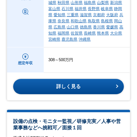
城県
秋田県
山形県
福島県
山梨県
新潟県
富山県
石川県
福井県
長野県
岐阜県
静岡
県
愛知県
三重県
滋賀県
京都府
大阪府
兵
庫県
奈良県
和歌山県
鳥取県
島根県
岡山
県
広島県
山口県
徳島県
香川県
愛媛県
高
知県
福岡県
佐賀県
長崎県
熊本県
大分県
宮崎県
鹿児島県
沖縄県
308～500万円
想定年収
詳しく見る
設備の点検・モニター監視／研修充実／人事や営
業事務などへ挑戦可／面接１回