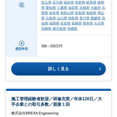
富山県
石川県
福井県
長野県
岐阜県
静岡
県
愛知県
三重県
滋賀県
京都府
大阪府
兵
庫県
奈良県
和歌山県
鳥取県
島根県
岡山
県
広島県
山口県
徳島県
香川県
愛媛県
高
知県
福岡県
佐賀県
長崎県
熊本県
大分県
宮崎県
鹿児島県
沖縄県
308～500万円
想定年収
詳しく見る
施工管理経験者歓迎／研修充実／年休120日／大
手企業との取引多数／面接１回
株式会社BREXA Engineering