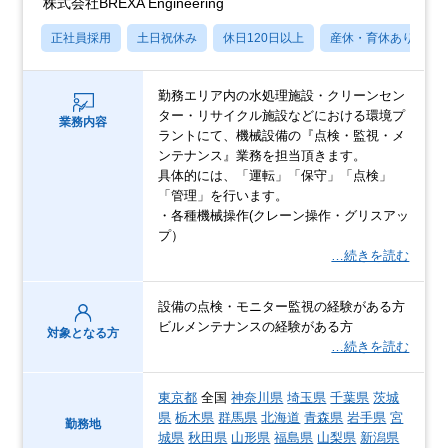
株式会社BREXA Engineering
正社員採用
土日祝休み
休日120日以上
産休・育休あり
勤務エリア内の水処理施設・クリーンセン
ター・リサイクル施設などにおける環境プ
業務内容
ラントにて、機械設備の『点検・監視・メ
ンテナンス』業務を担当頂きます。
具体的には、「運転」「保守」「点検」
「管理」を行います。
・各種機械操作(クレーン操作・グリスアッ
プ）
…続きを読む
設備の点検・モニター監視の経験がある方
ビルメンテナンスの経験がある方
対象となる方
…続きを読む
東京都
全国
神奈川県
埼玉県
千葉県
茨城
県
栃木県
群馬県
北海道
青森県
岩手県
宮
勤務地
城県
秋田県
山形県
福島県
山梨県
新潟県