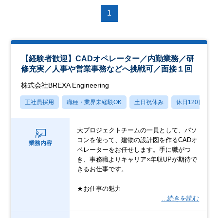
1
【経験者歓迎】CADオペレーター／内勤業務／研
修充実／人事や営業事務などへ挑戦可／面接１回
株式会社BREXA Engineering
正社員採用
職種・業界未経験OK
土日祝休み
休日120日以上
大プロジェクトチームの一員として、パソ
コンを使って、建物の設計図を作るCADオ
業務内容
ペレーターをお任せします。手に職がつ
き、事務職よりキャリア×年収UPが期待で
きるお仕事です。
★お仕事の魅力
…続きを読む