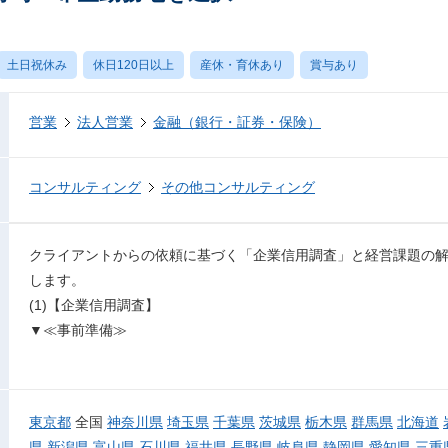
土日祝休み
休日120日以上
産休・育休あり
賞与あり
営業
法人営業
金融（銀行・証券・保険）
コンサルティング
その他コンサルティング
クライアントからの依頼に基づく「企業信用調査」と経営課題の
します。
(1)【企業信用調査】
▼≪事前準備≫
東京都
全国
神奈川県
埼玉県
千葉県
茨城県
栃木県
群馬県
北海道
県
新潟県
富山県
石川県
福井県
長野県
岐阜県
静岡県
愛知県
三重