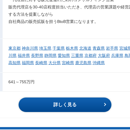
販売代理店を30-40店程度担当いただき、代理店の営業課題や経
する方法を提案しながら
自社商品の販売拡販を担うBtoB営業になります。
東京都
神奈川県
埼玉県
千葉県
栃木県
北海道
青森県
岩手県
宮城
川県
福井県
長野県
静岡県
愛知県
三重県
京都府
大阪府
兵庫県
鳥
高知県
福岡県
長崎県
大分県
宮崎県
鹿児島県
沖縄県
641～755万円
詳しく見る