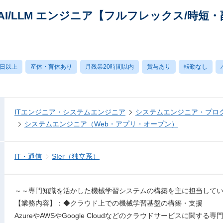
I/LLM エンジニア【フルフレックス/時短
0日以上
産休・育休あり
月残業20時間以内
賞与あり
転勤なし
ITエンジニア・システムエンジニア
システムエンジニア・プロ
システムエンジニア（Web・アプリ・オープン）
IT・通信
SIer（独立系）
～～専門知識を活かした機械学習システムの構築を主に担当して
【業務内容】：◆クラウド上での機械学習基盤の構築・支援
AzureやAWSやGoogle Cloudなどのクラウドサービスに関