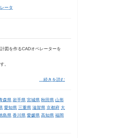
ペレータ
計図を作るCADオペレーターを
です。
…続きを読む
青森県
岩手県
宮城県
秋田県
山形
県
愛知県
三重県
滋賀県
京都府
大
徳島県
香川県
愛媛県
高知県
福岡