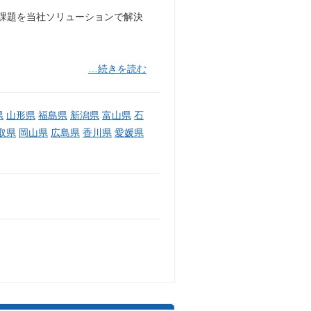
営課題を当社ソリューションで解決
…続きを読む
県
山形県
福島県
新潟県
富山県
石
取県
岡山県
広島県
香川県
愛媛県