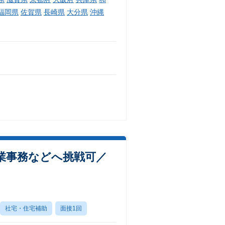
福岡県
佐賀県
長崎県
大分県
沖縄
業事務などへ挑戦可／
社宅・住宅補助
面接1回