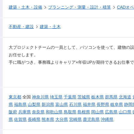
建築・土木・設備
プランニング・測量・設計・積算
CADオ
不動産・建設
建築・土木
大プロジェクトチームの一員として、パソコンを使って、建物の設
お任せします。
手に職がつき、事務職よりキャリア×年収UPが期待できるお仕事
東京都
全国
神奈川県
埼玉県
千葉県
茨城県
栃木県
群馬県
北海道
県
福島県
山梨県
新潟県
富山県
石川県
福井県
長野県
岐阜県
静岡
阪府
兵庫県
奈良県
和歌山県
鳥取県
島根県
岡山県
広島県
山口県
県
佐賀県
長崎県
熊本県
大分県
宮崎県
鹿児島県
沖縄県