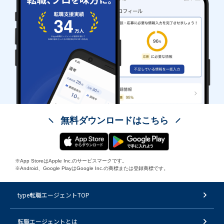
無料ダウンロードはこちら
※App StoreはApple Inc.のサービスマークです。
※Android、Google PlayはGoogle Inc.の商標または登録商標です。
type転職エージェントTOP
転職エージェントとは