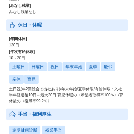
[みなし残業]
みなし残業なし
休日・休暇
[年間休日]
120日
[年次有給休暇]
10～20日
土曜日
日曜日
祝日
年末年始
夏季
慶弔
産休
育児
土日祝(年2回総会で出社あり)/年末年始/夏季休暇/有給休暇：入社
半年経過後10日～最大20日 育児休暇の〈希望者取得率100％〉/育
休後の〈復帰率99.2％〉
手当・福利厚生
定期健康診断
残業手当