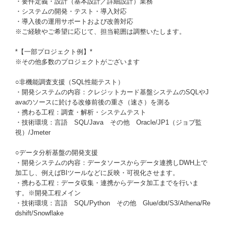
・要件定義・設計（基本設計／詳細設計）業務
・システムの開発・テスト・導入対応
・導入後の運用サポートおよび改善対応
※ご経験やご希望に応じて、担当範囲は調整いたします。
*【一部プロジェクト例】*
※その他多数のプロジェクトがございます
○非機能調査支援（SQL性能テスト）
・開発システムの内容：クレジットカード基盤システムのSQLやJ
avaのソースに於ける改修前後の重さ（速さ）を測る
・携わる工程：調査・解析・システムテスト
・技術環境：言語 SQL/Java その他 Oracle/JP1（ジョブ監
視）/Jmeter
○データ分析基盤の開発支援
・開発システムの内容：データソースからデータ連携しDWH上で
加工し、例えばBIツールなどに反映・可視化させます。
・携わる工程：データ収集・連携からデータ加工までを行いま
す。※開発工程メイン
・技術環境：言語 SQL/Python その他 Glue/dbt/S3/Athena/Re
dshift/Snowflake