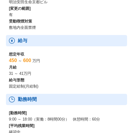
明治安田生命京都ビル
[変更の範囲]
有
受動喫煙対策
敷地内全面禁煙
給与
想定年収
450
600
～
万円
月給
31 ～ 41万円
給与形態
固定給制(月給制)
勤務時間
[勤務時間]
9:00 ～ 18:00（実働：8時間00分） 休憩時間：60分
[平均残業時間]
確認中