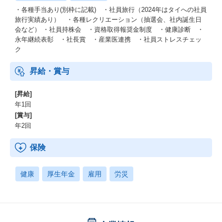
・各種手当あり(別枠に記載) ・社員旅行（2024年はタイへの社員
旅行実績あり） ・各種レクリエーション（抽選会、社内誕生日
会など） ・社員持株会 ・資格取得報奨金制度 ・健康診断 ・
永年継続表彰 ・社長賞 ・産業医連携 ・社員ストレスチェッ
ク
昇給・賞与
[昇給]
年1回
[賞与]
年2回
保険
健康
厚生年金
雇用
労災