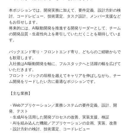
本ポジションでは、開発実務に加えて、要件定義、設計方針の検
討、コードレビュー、技術選定、タスク設計、メンバー支援など
もお任せします。
将来的には、AI駆動開発を推進する開発リーダーとして、チーム
の開発品質・生産性向上を牽引していただくことを期待していま
す。
バックエンド寄り・フロントエンド寄り、どちらのご経験からで
も歓迎します。
入社後はAI駆動開発を軸に、フルスタックへと活躍の幅を広げて
いただきます。
フロント・バックの垣根を越えてキャリアを伸ばしながら、チー
ム開発をリードしたい方に最適なポジションです。
【主な業務】
・Webアプリケーション／業務システムの要件定義、設計、開
発、テスト
・生成AIを活用した開発プロセスの改善、実装支援、検証
・AIを組み込んだ機能／アプリケーションの企画、実装、改善
・設計方針の検討、技術選定、コードレビュー