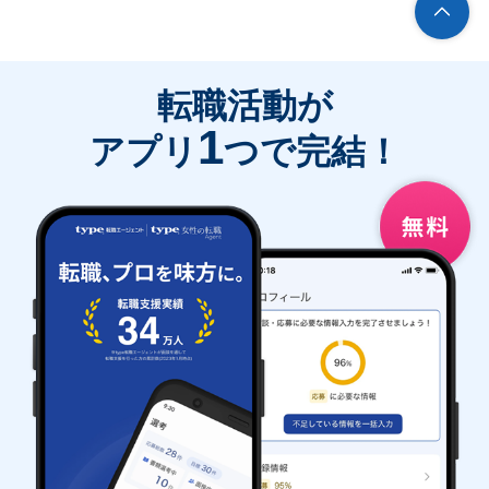
転職活動が
1
アプリ
つで完結！