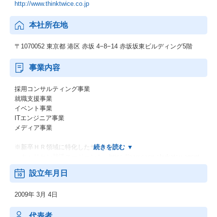
http://www.thinktwice.co.jp
本社所在地
〒1070052 東京都 港区 赤坂 4−8−14 赤坂坂東ビルディング5階
事業内容
採用コンサルティング事業
就職支援事業
イベント事業
ITエンジニア事業
メディア事業
※新卒ＨＲ領域に特化したサービス
・キャリセン就活エージェント：https://careecen-shukatsu-agent.
com/
設立年月日
・ＴＥＣＨ－ＢＡＳＥ就活エージェント：https://engineer-shukat
u.jp/mendan-lp/
2009年 3月 4日
・ＴＥＣＨ－ＢＡＳＥ～学生インターン教育事業～：https://tech-
base.net/
・ＴＥＣＨ－ＢＡＳＥ Ｓｅｌｅｃｔｉｏｎ～ＩＴエンジニア採用
代表者