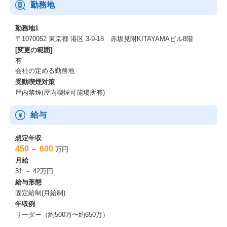
仕事・事業
勤務地
■会社概要
勤務地1
新卒紹介エージェントのパイオニアで、ITエンジニアを中心とし
〒1070052 東京都 港区 3-9-18 赤坂見附KITAYAMAビル8階
た「新卒に特化」した人材ベンチャー企業です。
[変更の範囲]
「採用にロマンを」をミッションに、業界１８年の独自のノウハ
有
ウや仕組み、学生・企業からの高い信用力で、新卒採用の市場に
会社の定める勤務地
とって本当に必要なものを創り上げてきました。
受動喫煙対策
HR市場の「採用・就職」の可能性を広げられる新卒だからこそ、
屋内禁煙(屋内喫煙可能場所有)
こだわる理由であり、私たちの存在意義となっています。
現在は、就活生がIT（プログラミングスキル等）を無料で学べる
給与
スクール型インターンシップ「TECH-BASE」を立ち上げたり、IT
エンジニア就活（新卒メディア事業）やイベントの企画・運営を
行うなど、今でも成長を続けています。
想定年収
今後は、「知る」⇔「学ぶ」⇔「受かる」のトライアングルの事
450
600
～
万円
業モデルを通して他社との差別化を強化し、より充実した・質の
月給
高いサービスを展開しながら「ＩＴエンジニアのＮｏ．１のエー
31 ～ 42万円
ジェント」を目指していきます。
給与形態
固定給制(月給制)
※トライアングルの事業モデル
年収例
【知る】
リーダー（約500万〜約650万）
WEB媒体／ITエンジニア就活