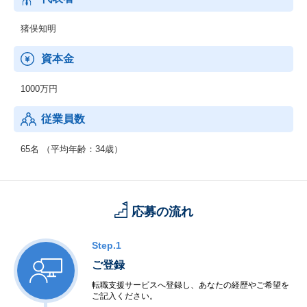
特化型イベント～
・ＩＴインターンマッチングフェア ～ＩＴエンジニア採用特化型
猪俣知明
イベント～
・エンジニア就活 ～⽇本最大級のＩＴエンジニア就活サイト～：h
資本金
ttps://engineer-shukatu.jp/
1000万円
従業員数
65名 （平均年齢：34歳）
応募の流れ
Step.1
ご登録
転職支援サービスへ登録し、あなたの経歴やご希望を
ご記入ください。