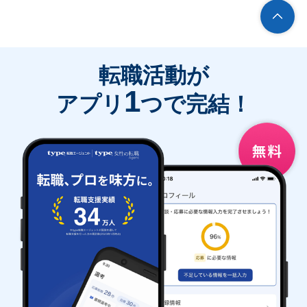
転職活動が
1
アプリ
つで完結！