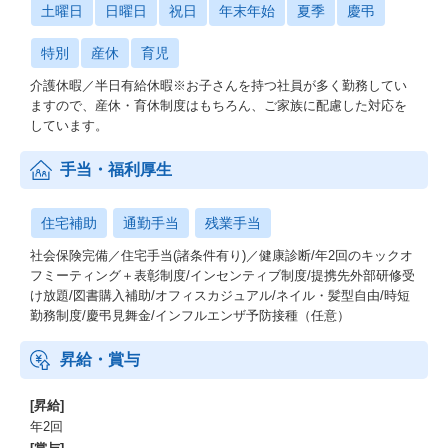
土曜日
日曜日
祝日
年末年始
夏季
慶弔
・就職支援事業
・イベント事業
・ITエンジニア事業
特別
産休
育児
・メディア事業
介護休暇／半⽇有給休暇※お子さんを持つ社員が多く勤務してい
ますので、産休・育休制度はもちろん、ご家族に配慮した対応を
しています。
手当・福利厚生
住宅補助
通勤手当
残業手当
社会保険完備／住宅手当(諸条件有り)／健康診断/年2回のキックオ
フミーティング＋表彰制度/インセンティブ制度/提携先外部研修受
け放題/図書購入補助/オフィスカジュアル/ネイル・髪型自由/時短
勤務制度/慶弔見舞金/インフルエンザ予防接種（任意）
昇給・賞与
[昇給]
年2回