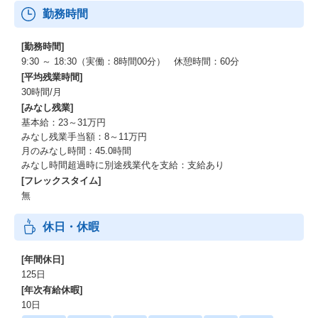
勤務時間
【学ぶ】
スクール型／ＴＥＣＨ－ＢＡＳＥ
[勤務時間]
【受かる】
9:30 ～ 18:30（実働：8時間00分） 休憩時間：60分
新卒紹介／就活エージェント
[平均残業時間]
30時間/月
※新卒ＨＲ領域に特化したサービス
[みなし残業]
・キャリセン就活エージェント：https://careecen-shukatsu-agent.
基本給：23～31万円
com/
みなし残業手当額：8～11万円
・ＴＥＣＨ－ＢＡＳＥ就活エージェント：https://engineer-shukat
月のみなし時間：45.0時間
u.jp/mendan-lp/
みなし時間超過時に別途残業代を支給：支給あり
・ＴＥＣＨ－ＢＡＳＥ〜学生インターン教育事業〜：https://tech-
[フレックスタイム]
base.net/
無
・ＴＥＣＨ－ＢＡＳＥ Ｓｅｌｅｃｔｉｏｎ〜ＩＴエンジニア採用
特化型イベント〜
休日・休暇
・ＩＴインターンマッチングフェア〜ＩＴエンジニア採用特化型
イベント〜
・エンジニア就活〜⽇本最大級のＩＴエンジニア就活サイト〜：ht
[年間休日]
tps://engineer-shukatu.jp/
125日
[年次有給休暇]
■事業概要
10日
・採用コンサルティング事業