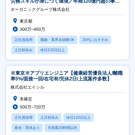
労務スキルが身につく環境／年商120億円超の事業
会社】
オーガニックグループ株式会社
東京都
300万~450万
正社員採用
職種・業界未経験OK
20代におすすめ
土日祝休み
休日120日以上
※東京※アプリエンジニア【健康経営優良法人/離職
率5%/面接一回/在宅有/完休2日/上流案件多数】
株式会社エイシル
未確定
500万~720万
正社員採用
土日祝休み
休日120日以上
産休・育休あり
月残業20時間以内