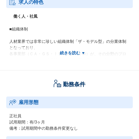
求人の特色
働く人・社風
■組織体制
人材業界では非常に珍しい組織体制「ザ・モデル型」の分業体制
となっており、
各事業部（ＣＡ・ＧＳ・ⅠＳ・ＲＡ・ＯＭ）が、その分野のプロ
フェッショナルとして経験・スキルを高めることができます。
また、この縦割りの中で「横連携」が自由活発に行われており、
採用成功までの一気通貫した協力体制が成果につながる仕組みと
なっています。
勤務条件
＝＝＝＝＝＝＝＝＝＝＝＝＝＝＝＝＝＝＝＝＝＝＝＝
CA:キャリアアドバイザー（学生対応）
雇用形態
GS：マーケティング（集客対応）
I S：インサイドセールス（商談獲得）
RA：リクルーティングアドバイザー（企業対応）
正社員
OM：オペレーション（学生・企業の調整対応）
試用期間：有/3ヶ月
＝＝＝＝＝＝＝＝＝＝＝＝＝＝＝＝＝＝＝＝＝＝＝＝
備考：試用期間中の勤務条件変更なし