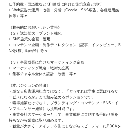
∟予約数・面談数などKPI達成に向けた施策立案と実行
∟Web広告の運用・改善・分析（Google、SNS広告、各種運用媒
体等）等々
《将来的にお願いしたい業務》
（２）認知拡大・ブランド強化
∟SNS施策の企画・運用
∟コンテンツ企画・制作ディレクション（記事、インタビュー、S
NS投稿、動画等）等々
（３）事業成長に向けたマーケティング企画
∟マーケティング戦略・戦術の立案
∟集客チャネル全体の設計・改善 等々
《本ポジションの特徴》
・単なる広告運用担当ではなく、「どうすれば学生に選ばれるサ
ービスになるか」まで踏み込めるポジションです。
・獲得施策だけでなく、ブランディング・コンテンツ・SNS・イ
ンフルエンサー施策にも挑戦可能です。
・事業会社のマーケターとして、事業成長に直結する手触り感を
持ちながら業務に取り組めます。
・裁量が大きく、アイデアを形にしながらスピーディーにPDCAを