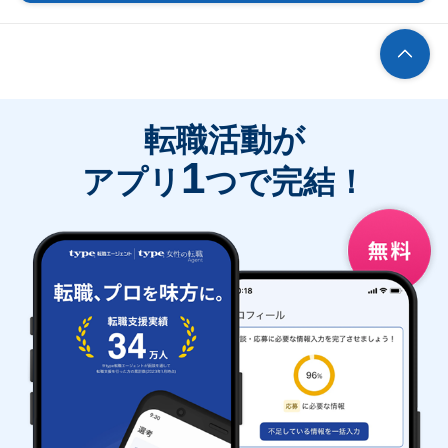
転職活動が
1
アプリ
つで完結！