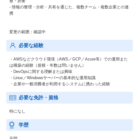
整・折衝
- 情報の整理・分析・共有を通じた、複数チーム・複数企業との連
携
変更の範囲：確認中
必要な経験
・AWSなどクラウド環境（AWS／GCP／Azure等）での運用また
は構築の経験（規模・年数は問いません）
・DevOpsに関する理解または興味
・Linux／Windowsサーバーの基本的な運用知識
・企業や一般消費者が利用するシステムに携わった経験
必要な免許・資格
特になし
学歴
不問