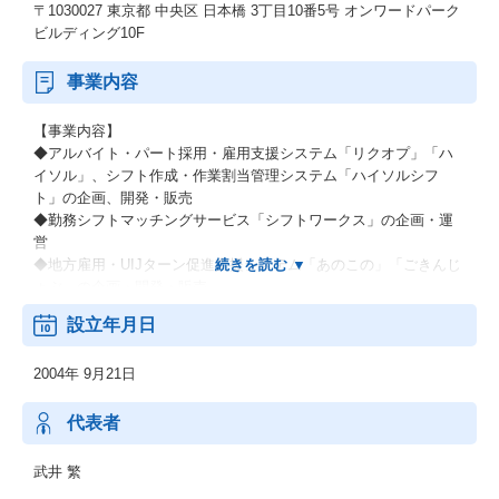
〒1030027 東京都 中央区 日本橋 3丁目10番5号 オンワードパーク
ビルディング10F
事業内容
【事業内容】
◆アルバイト・パート採用・雇用支援システム「リクオプ」「ハ
イソル」、シフト作成・作業割当管理システム「ハイソルシフ
ト」の企画、開発・販売
◆勤務シフトマッチングサービス「シフトワークス」の企画・運
営
◆地方雇用・UIJターン促進支援システム「あのこの」「ごきんじ
ょぶ」の企画・開発・販売
◆人材採用領域における主な業務／WEBサイト企画制作／WEBマ
設立年月日
ーケティング全般／コンサルティングトレーニング など
2004年 9月21日
代表者
武井 繁