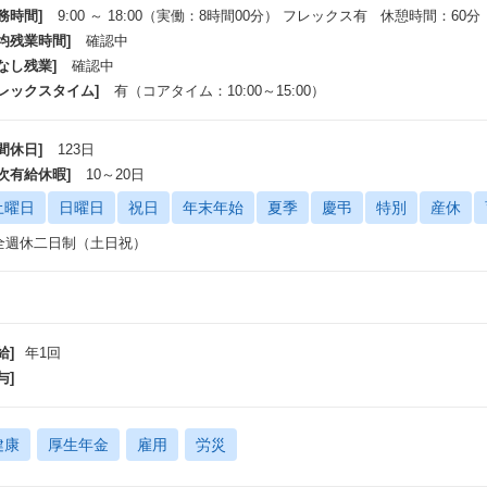
務時間]
9:00 ～ 18:00（実働：8時間00分） フレックス有 休憩時間：60分
平均残業時間]
確認中
なし残業]
確認中
フレックスタイム]
有（コアタイム：10:00～15:00）
間休日]
123日
年次有給休暇]
10～20日
土曜日
日曜日
祝日
年末年始
夏季
慶弔
特別
産休
全週休二日制（土日祝）
給]
年1回
与]
健康
厚生年金
雇用
労災