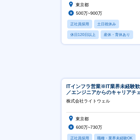
東京都
500万~900万
正社員採用
土日祝休み
休日120日以上
産休・育休あり
学歴不問
ITインフラ営業※IT業界未経験
／エンジニアからのキャリアチ
ジ可※【週3～4日リモート可能
株式会社ライトウェル
東京都
600万~730万
正社員採用
職種・業界未経験OK