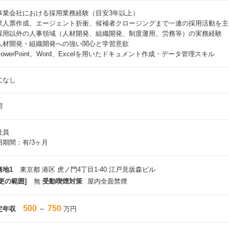
事業会社における採用業務経験（目安3年以上）
求人票作成、エージェント折衝、候補者クロージングまで一連の採用活動を主
採用以外の人事領域（人材開発、組織開発、制度運用、労務等）の実務経験
人材開発・組織開発への強い関心と学習意欲
owerPoint、Word、Excelを用いたドキュメント作成・データ管理スキル
になし
問
社員
用期間：有/3ヶ月
務地1
東京都 港区 虎ノ門4丁目1-40 江戸見坂森ビル
更の範囲]
無
受動喫煙対策
屋内全面禁煙
500
750
定年収
～
万円