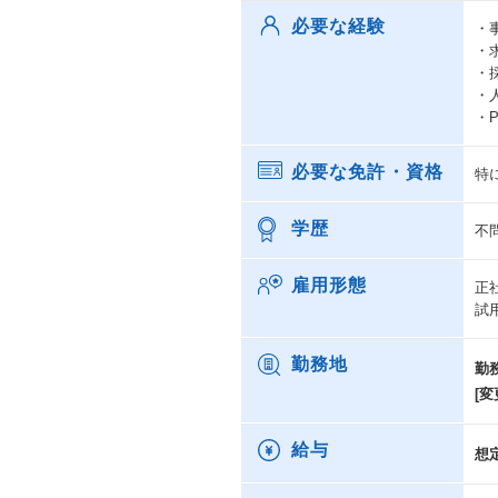
必要な経験
・
・
・
・
・P
必要な免許・資格
特
学歴
不
雇用形態
正
試
勤務地
勤
[変
給与
想