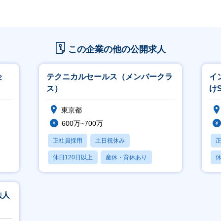
この企業の他の公開求人
企
テクニカルセールス（メンバークラ
イ
ス）
け
東京都
600万~700万
正社員採用
土日祝休み
休日120日以上
産休・育休あり
休
学歴不問
月
法人