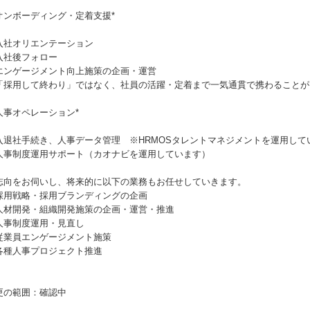
 *オンボーディング・定着支援*
入社オリエンテーション
入社後フォロー
エンゲージメント向上施策の企画・運営
「採用して終わり」ではなく、社員の活躍・定着まで一気通貫で携わることが
*人事オペレーション*
入退社手続き、人事データ管理 ※HRMOSタレントマネジメントを運用して
人事制度運用サポート（カオナビを運用しています）
志向をお伺いし、将来的に以下の業務もお任せしていきます。
採用戦略・採用ブランディングの企画
人材開発・組織開発施策の企画・運営・推進
人事制度運用・見直し
従業員エンゲージメント施策
各種人事プロジェクト推進
更の範囲：確認中