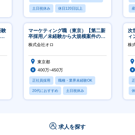
土日祝休み
休日120日以上
産休・育休あり
経験
マーケティング職（東京）【第二新
次
00
卒採用／未経験から大規模案件のマ
ィ
ーケティングが経験できる／研修充
株式会社オロ
株
実】
東京都
400万~450万
正社員採用
職種・業界未経験OK
20代におすすめ
土日祝休み
休
休日120日以上
求人を探す