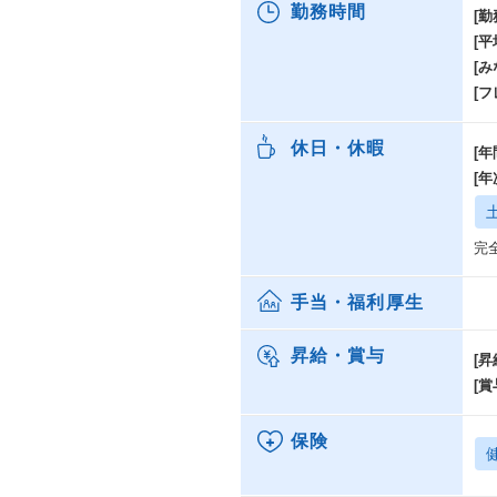
勤務時間
[勤
[
[み
[
休日・休暇
[年
[
完
手当・福利厚生
昇給・賞与
[昇
[賞
保険