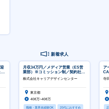
新着求人
歓迎
月収34万円／メディア営業（ES営
ア
ェン
業部）※コミッション制／契約社員
C
】
※4年目以降無期化
※
株式会社キャリアデザインセンター
寺
東京都
408万~408万
職種・業界未経験OK
20代におすすめ