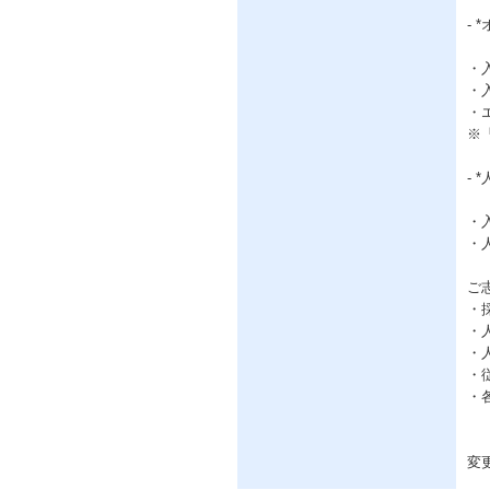
-
・
・
・
※
- 
・
・
ご
・
・
・
・
・
変