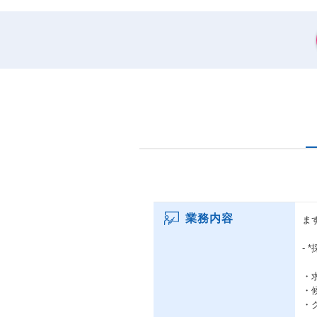
業務内容
ま
- 
・
・
・