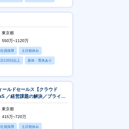
残業20時間以内
東京都
550万~1120万
正社員採用
土日祝休み
日120日以上
産休・育休あり
残業20時間以内
ィールドセールス【クラウド
aaS ／経営課題の解決／プライム
場】
東京都
415万~720万
正社員採用
土日祝休み