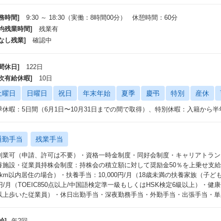
務時間]
9:30 ～ 18:30（実働：8時間00分） 休憩時間：60分
平均残業時間]
残業有
なし残業]
確認中
間休日]
122日
年次有給休暇]
10日
土曜日
日曜日
祝日
年末年始
夏季
慶弔
特別
産休
季休暇：5日間（6月1日〜10月31日までの間で取得）、特別休暇：入籍から
通勤手当
残業手当
副業可（申請、許可は不要）・資格一時金制度・同好会制度・キャリアトラン
養施設・従業員持株会制度：持株会の積立額に対して奨励金50％を上乗せ支給・
3km以内居住の場合）・扶養手当：10,000円/月（18歳未満の扶養家族（子ど
円/月（TOEIC850点以上/中国語検定準一級もしくはHSK検定6級以上）・健康促進
以上歩いた従業員）・休日出勤手当・深夜勤務手当・外勤手当・出張手当・単
給]
年2回