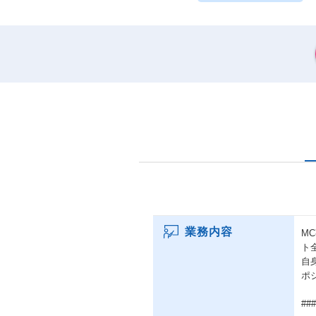
業務内容
M
ト
自
ポ
##