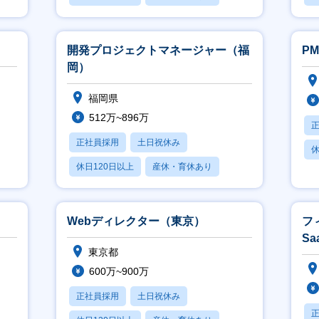
月残業20時間以内
月
開発プロジェクトマネージャー（福
PM
岡）
福岡県
512万~896万
正社員採用
土日祝休み
休
休日120日以上
産休・育休あり
月
学歴不問
Webディレクター（東京）
フ
S
東京都
上
600万~900万
正社員採用
土日祝休み