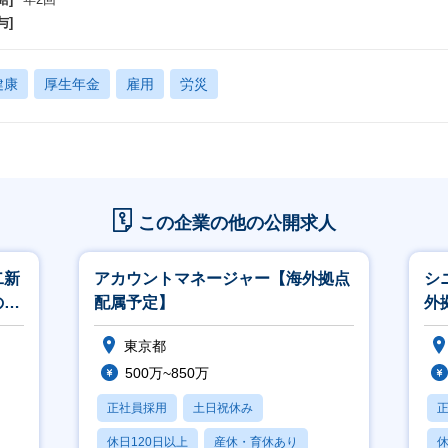
与]
健康
厚生年金
雇用
労災
この企業の他の公開求人
二新
アカウントマネージャー【海外拠点
シ
のマ
配属予定】
外
修充
東京都
500万~850万
正社員採用
土日祝休み
休日120日以上
産休・育休あり
休