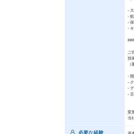
-
-
-
-
##
ご
技
（
- 
- 
- 
- 
変
当
必要な経験
基