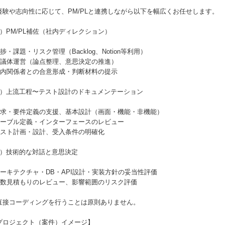
経験や志向性に応じて、PM/PLと連携しながら以下を幅広くお任せします。
1）PM/PL補佐（社内ディレクション）
進捗・課題・リスク管理（Backlog、Notion等利用）
 会議体運営（論点整理、意思決定の推進）
 社内関係者との合意形成・判断材料の提示
2）上流工程〜テスト設計のドキュメンテーション
 要求・要件定義の支援、基本設計（画面・機能・非機能）
 テーブル定義・インターフェースのレビュー
 テスト計画・設計、受入条件の明確化
3）技術的な対話と意思決定
 アーキテクチャ・DB・API設計・実装方針の妥当性評価
 工数見積もりのレビュー、影響範囲のリスク評価
直接コーディングを行うことは原則ありません。
プロジェクト（案件）イメージ】