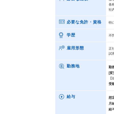
各
社
必要な免許・資格
特
学歴
不
雇用形態
正
試
勤務地
勤
[変
【
受
給与
想
月
給