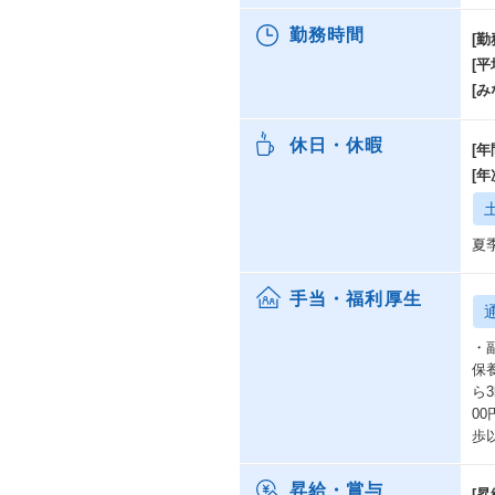
勤務時間
[勤
[
[み
休日・休暇
[年
[
夏
手当・福利厚生
・
保
ら
00
歩
昇給・賞与
[昇