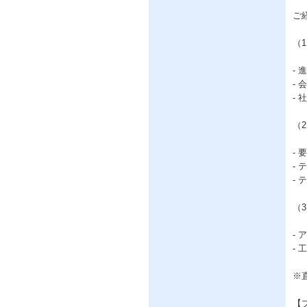
ご
（
- 
-
-
（
-
-
-
（
-
-
※
【