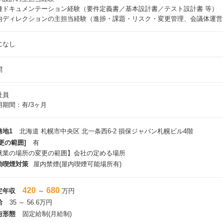
種ドキュメンテーション経験（要件定義書／基本設計書／テスト設計書 等）
内ディレクションの主担当経験（進捗・課題・リスク・変更管理、会議体運営
になし
問
社員
用期間：有/3ヶ月
務地1
北海道 札幌市中央区 北一条西6-2 損保ジャパン札幌ビル4階
更の範囲]
有
就業の場所の変更の範囲】会社の定める場所
動喫煙対策
屋内禁煙(屋内喫煙可能場所有)
420
680
定年収
～
万円
給
35 ～ 56.6万円
与形態
固定給制(月給制)