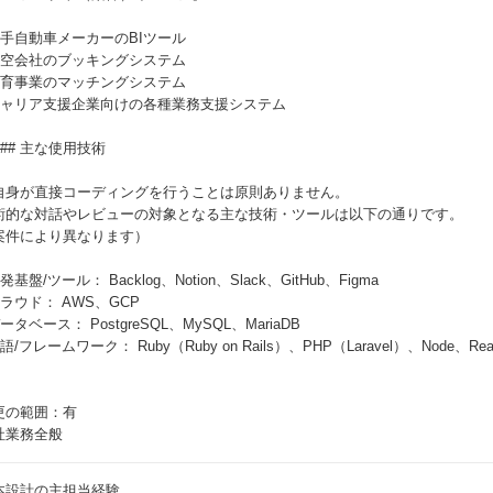
 大手自動車メーカーのBIツール
 航空会社のブッキングシステム
 保育事業のマッチングシステム
 キャリア支援企業向けの各種業務支援システム
### 主な使用技術
自身が直接コーディングを行うことは原則ありません。
術的な対話やレビューの対象となる主な技術・ツールは以下の通りです。
案件により異なります）
開発基盤/ツール： Backlog、Notion、Slack、GitHub、Figma
クラウド： AWS、GCP
データベース： PostgreSQL、MySQL、MariaDB
言語/フレームワーク： Ruby（Ruby on Rails）、PHP（Laravel）、Node、Rea
更の範囲：有
社業務全般
本設計の主担当経験