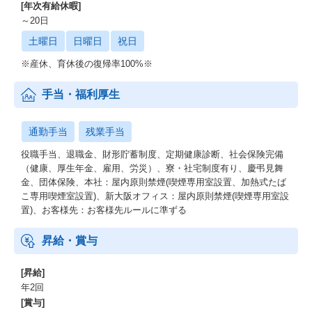
ますので、
[年次有給休暇]
最新のAIエージェントを操作いただくことも可能です。
～20日
土曜日
日曜日
祝日
人財の創造を重視するAKKODiSの企業理念に基づき、
AI時代だからこそ人財の存在価値向上を推進しています。
※産休、育休後の復帰率100%※
手当・福利厚生
通勤手当
残業手当
役職手当、退職金、財形貯蓄制度、定期健康診断、社会保険完備
（健康、厚生年金、雇用、労災）、寮・社宅制度有り、慶弔見舞
金、団体保険、本社：屋内原則禁煙(喫煙専用室設置、加熱式たば
こ専用喫煙室設置)、新大阪オフィス：屋内原則禁煙(喫煙専用室設
置)、お客様先：お客様先ルールに準ずる
昇給・賞与
[昇給]
年2回
[賞与]