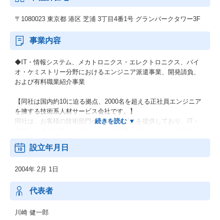
〒1080023 東京都 港区 芝浦 3丁目4番1号 グランパークタワー3F
事業内容
◆IT・情報システム、メカトロニクス・エレクトロニクス、バイ
オ・ケミストリー分野におけるエンジニア派遣事業、開発請負、
および有料職業紹介事業
【同社は国内約10に迫る拠点、2000名を超える正社員エンジニア
を擁する技術系人材サービス会社です。】
同社は、お客様の技術部門へ人材サービスを提供しており、IT・
情報システム分野、メカトロニクス分野、エレクトロニクス分
野、バイオ・ケミストリー分野の4分野を主な技術分野としていま
設立年月日
す。
1社で4分野への対応ができる幅の広さと、エンジニアの派遣だけ
2004年 2月 1日
にとどまらず、受託開発によるサービス提供も可能な多様さを持
っており、クライアントのニーズに合わせたサービス提供に高い
評価をいただいています。
代表者
※分野別エンジニア数・・・IT＝49%、メカトロニクス＝20%、
川崎 健一郎
エレクトロニクス＝22%、バイオ・ケミストリー＝9%