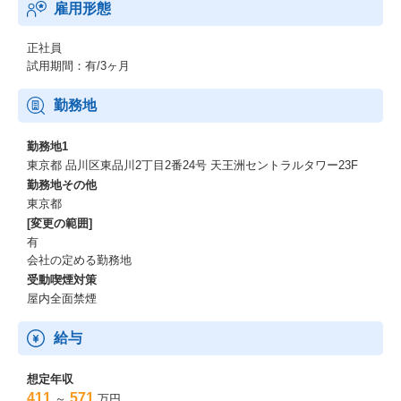
雇用形態
現場の課題を特定しそこからのボトムアップ提案を通じて、
AIなど最新テクノロジーを通じてイノベーションをおこすためにA
decco Groupが持つグローバルアセットを最大限活用し、
正社員
お客様の事業現場と融合＜フュージョン＞することで、
試用期間：有/3ヶ月
「世界スケールの事業を生み出す」という大きなチャレンジを共
に実現していきます。
勤務地
Visionの実現を目指す私たちにとって、
勤務地1
【社員一人ひとりが「ライフビジョン」「キャリアビジョン」を
東京都 品川区東品川2丁目2番24号 天王洲セントラルタワー23F
考えること・見つけること・そして社会に広めていくこと】
勤務地その他
をとても大切にしています。
東京都
[変更の範囲]
そしてそのビジョンと当社が掲げる理念体系（Integrity・企業理
有
念・DNA・Values・Vision）が重なり合うことを最も大切にしてい
会社の定める勤務地
ます。
受動喫煙対策
入社時だけではなくプロジェクト配属を決定する際にも大切にし
ており、
屋内全面禁煙
条件だけにフォーカスしたマッチングだけではなく、
個人と組織のビジョンマッチングにより人財が躍動化する社会の
給与
実現を目指しています。
想定年収
AI Transformationの推進～1.4万人の社員が研修を受講～
411
571
～
万円