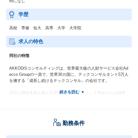
特になし
学歴
高校 専修 短大 高専 大学 大学院
求人の特色
同社の特徴
AKKODiSコンサルティングは、世界最大級の人財サービス会社Ad
ecco Groupの一員で、世界30カ国に、テックコンサルタント5万人
を擁する「成長し続けるテックコンサル」の会社です。
当社は理念体系を最も大切にしており、人として求められる誠実
さや真摯さであるIntegrityや、2030年までの中期経営計画の中で、
「日本企業を、世界企業へ、現場変革から。」というVisionを掲げ
ています。
勤務条件
特に「現場変革」には強いこだわりをもっており、
数多く世の中に存在するコンサルティング会社とは一線を画す考
え方で、