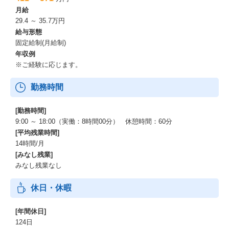
月給
AI Transformationを推進していくために
29.4 ～ 35.7万円
社内業務ではCopilotを中心にAIを活用し、
給与形態
各プロジェクトではCopilotに限らず、
固定給制(月給制)
ベンダーフリーで顧客へ価値を提供しています。
年収例
※ご経験に応じます。
顧客への価値提供を行うために、
AIを正しく使いこなすためのリテラシー教育・基礎研修を
社内で体系的に提供し、
勤務時間
2025年度は延べ1.4万人の社員がAI研修を受講しています。
[勤務時間]
さらに、より高度な価値提供に向けて
9:00 ～ 18:00（実働：8時間00分） 休憩時間：60分
AIスキルマトリクスを定義し、
[平均残業時間]
研修内容もテクノロジーの進化に合わせて随時更新しています。
14時間/月
[みなし残業]
特にソフトウェア開発においては、
みなし残業なし
GitHub CopilotやDevin・Claude CodeといったAIエージェントを
操作できる環境を用意し実際に触れることで、
休日・休暇
ハーネスエンジニアリングが行える人財を開発していきます。
また、新たに公開されたAIエージェントは
[年間休日]
性能や操作感を適宜検証し必要に応じて操作環境を提供していき
124日