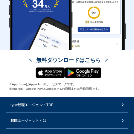
無料ダウンロードはこちら
※App StoreはApple Inc.のサービスマークです。
※Android、Google PlayはGoogle Inc.の商標または登録商標です。
type転職エージェントTOP
転職エージェントとは