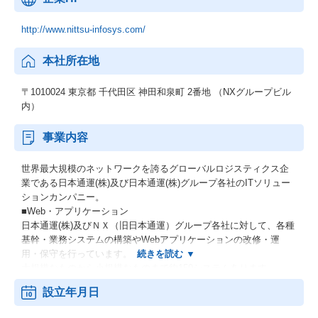
http://www.nittsu-infosys.com/
本社所在地
〒1010024 東京都 千代田区 神田和泉町 2番地 （NXグループビル
内）
事業内容
世界最大規模のネットワークを誇るグローバルロジスティクス企
業である日本通運(株)及び日本通運(株)グループ各社のITソリュー
ションカンパニー。
■Web・アプリケーション
日本通運(株)及びＮＸ（旧日本通運）グループ各社に対して、各種
基幹・業務システムの構築やWebアプリケーションの改修・運
用・保守を行っています。
大規模なものから小規模なものまで約150システムあります。
また、日本通運(株)グループ各社のWebサイトの企画・設計・制
設立年月日
作・構築・運用にもワンストップで対応しています。
■ITインフラ