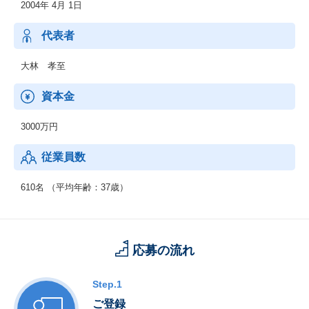
2004年 4月 1日
日本通運(株)グループ各社のインフラ関連の企画・構築から運用・
保守まで一貫してサービスを提供。
インフラの標準化・パブリッククラウドへの移行など最新技術を
代表者
取り入れ、国内外の物流システムを支えるITインフラの最適化に
取り組んでいます。
大林 孝至
■ユーザーサポート
日本通運(株)グループ各社からのIT全般に関する問い合わせ対応を
資本金
行っています。
3000万円
従業員数
610名 （平均年齢：37歳）
応募の流れ
Step.1
ご登録