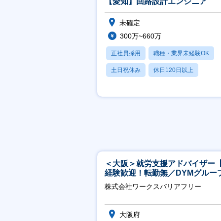
【愛知】回路設計エンジニア
未確定
300万~660万
正社員採用
職種・業界未経験OK
土日祝休み
休日120日以上
産休・育休あり
＜大阪＞就労支援アドバイザー
経験歓迎！転勤無／DYMグルー
ホスピタリティ高い方歓迎／土
株式会社ワークスバリアフリー
祝】
大阪府