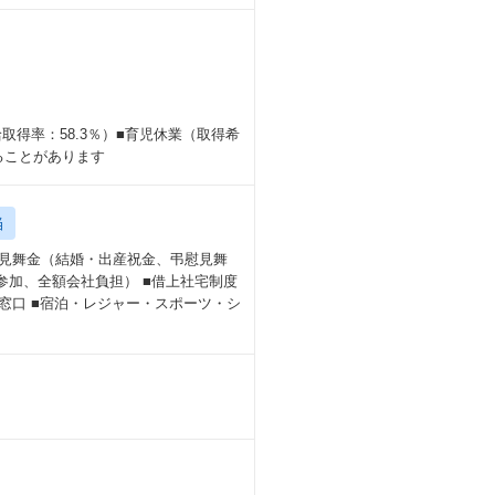
取得率：58.3％）■育児休業（取得希
ることがあります
当
慶弔⾒舞⾦（結婚・出産祝⾦、弔慰⾒舞
由参加、全額会社負担） ■借上社宅制度
窓口 ■宿泊・レジャー・スポーツ・シ