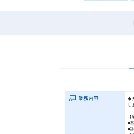
業務内容
◆
し
【
■
■