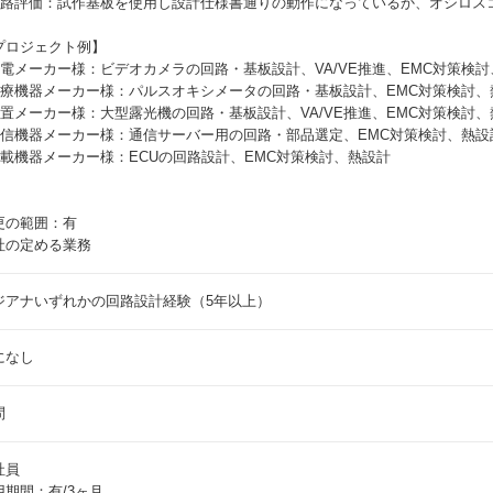
回路評価：試作基板を使用し設計仕様書通りの動作になっているか、オシロス
プロジェクト例】
家電メーカー様：ビデオカメラの回路・基板設計、VA/VE推進、EMC対策検
医療機器メーカー様：パルスオキシメータの回路・基板設計、EMC対策検討、
装置メーカー様：大型露光機の回路・基板設計、VA/VE推進、EMC対策検討、
通信機器メーカー様：通信サーバー用の回路・部品選定、EMC対策検討、熱設
⾞載機器メーカー様：ECUの回路設計、EMC対策検討、熱設計
更の範囲：有
社の定める業務
ジアナいずれかの回路設計経験（5年以上）
になし
問
社員
用期間：有/3ヶ月