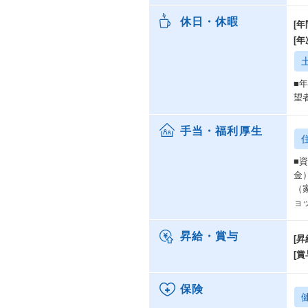
休日・休暇
[年
[
■
望
手当・福利厚生
■
⾦
（
ョ
昇給・賞与
[昇
[賞
保険