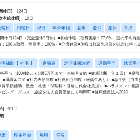
間休日]
124日
年次有給休暇]
10日
土曜日
日曜日
祝日
年末年始
夏季
慶弔
産休
育児
年間休⽇124⽇（完全週休2⽇制）■有給休暇（取得実績：77.6%、国の平均有給
者：100％取得、復帰率：100%）■介護休業■休暇は就業先企業の規定に準じ
住宅補助【 社宅 】
退職金
定期健康診断
通勤手当
残業手
資格手当（100種以上/上限5万円まで）を毎月支給 ■健康診断（年１回） ■
） ■退職金共済 ■社内表彰制度 ■社員紹介制度（報奨金あり） ■忘年会（自
家賃半額補助、敷金・礼金・保険料・引越し代会社負担） ■ハラスメント相談
ッピング・グルメ・施設を法人会員価格にて利用可 ■健康優良法人2026
給]
年1回
与]
健康
厚生年金
雇用
労災