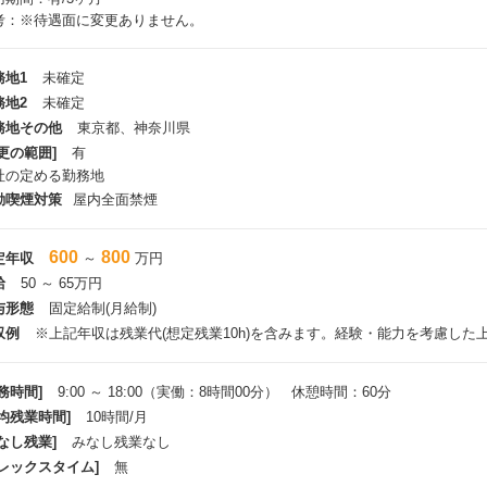
考：※待遇面に変更ありません。
務地1
未確定
務地2
未確定
務地その他
東京都、神奈川県
更の範囲]
有
社の定める勤務地
動喫煙対策
屋内全面禁煙
600
800
定年収
～
万円
給
50 ～ 65万円
与形態
固定給制(月給制)
収例
※上記年収は残業代(想定残業10h)を含みます。経験・能力を考慮した
務時間]
9:00 ～ 18:00（実働：8時間00分） 休憩時間：60分
平均残業時間]
10時間/月
なし残業]
みなし残業なし
フレックスタイム]
無