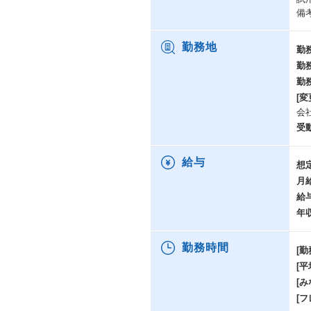
備
勤務地
勤
勤
勤
[変
会
受
給与
想
月
給
年
勤務時間
[勤
[
[み
[