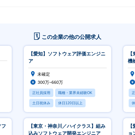
この企業の他の公開求人
【愛知】ソフトウェア評価エンジニ
【
ア
機
未確定
300万~660万
正社員採用
職種・業界未経験OK
土日祝休み
休日120日以上
休
産休・育休あり
ソフ
【東京・神奈川／ハイクラス】組み
【
込みソフトウェア開発エンジニア
ョ