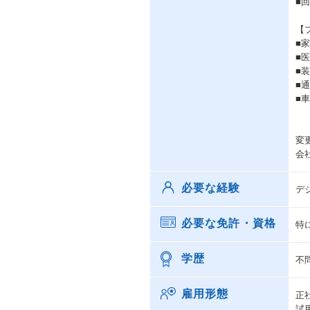
■
【
■
■
■
■
■
変
会
必要な経験
デ
必要な免許・資格
特
学歴
不
雇用形態
正
試