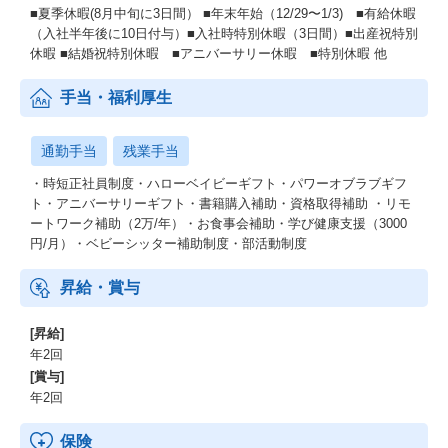
■夏季休暇(8月中旬に3日間） ■年末年始（12/29〜1/3) ■有給休暇
（入社半年後に10日付与）■入社時特別休暇（3日間）■出産祝特別
休暇 ■結婚祝特別休暇 ■アニバーサリー休暇 ■特別休暇 他
手当・福利厚生
通勤手当
残業手当
・時短正社員制度・ハローベイビーギフト・パワーオブラブギフ
ト・アニバーサリーギフト・書籍購入補助・資格取得補助 ・リモ
ートワーク補助（2万/年）・お食事会補助・学び健康支援（3000
円/月）・ベビーシッター補助制度・部活動制度
昇給・賞与
[昇給]
年2回
[賞与]
年2回
保険