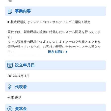
2階
事業内容
■ 製造現場向けシステムのコンサルティング / 開発 / 販売
同社では、製造現場の改善に特化したシステム開発を行っていま
す。
今でも製造業の現場では多くの人によるアナログ作業とエクセル
管理が残っているため、お客様の現場に合わせたシステム導入を
行い、
工場の生産性/品質向上に貢献しております。
設立年月日
■ 製造現場向けパッケージシステムの開発 / 販売
2017年 4月 1日
この工場システム化のハードルを下げるべく、今まで多くの現場
をシステム化したノウハウを元に、
多くのお客様が導入効果のあるシステムから順にパッケージ化を
代表者
行っております。
永原 宏紀
■ ＜新規事業＞製造現場向けメディア事業
資本金