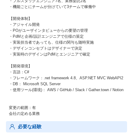
・フルスタックエンジニア7名、業務委託2名
・機能ごとにチームが分けていて3チームで稼働中
【開発体制】
・アジャイル開発
・POがユーザインタビューからの要望の管理
・PdMと企画/設計エンジニアで仕様の策定
・実装担当者であっても、仕様の関与も随時実施
・デザインコンセプトはデザイナーで決定
・実装時のデザインはPdMとエンジニアで確定
【開発環境】
・言語：C#
・フレームワーク：.net framework 4.8、ASP.NET MVC WebAPI2
・DB： Microsoft SQL Server
・使用ツール(環境)： AWS / GitHub / Slack / Gather.town / Notion
変更の範囲：有
会社の定める業務
必要な経験