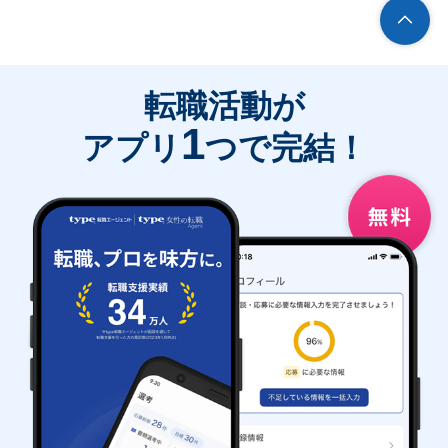
転職活動が
1
アプリ
つで完結！