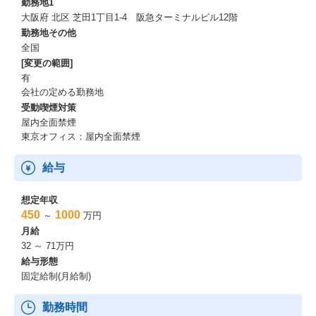
勤務地1
そこで、カスタマイズなしの使いやすいSaaSを作り上げ、他社に
大阪府 北区 芝田1丁目1-4 阪急ターミナルビル12階
は負けないプロダクトで製造業のDXを推進し、業界を大きく変え
勤務地その他
ていきます。
全国
[変更の範囲]
■これから解決したい技術的な課題■
有
・CI/CDの環境整備
会社の定める勤務地
・テストの自動化
受動喫煙対策
・ユーザ増加時の負荷対策
屋内全面禁煙
東京オフィス：屋内全面禁煙
給与
想定年収
450
1000
～
万円
月給
32 ～ 71万円
給与形態
固定給制(月給制)
勤務時間