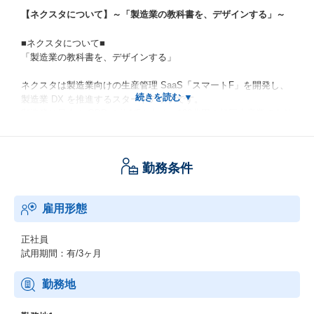
【ネクスタについて】～「製造業の教科書を、デザインする」～
■ネクスタについて■
「製造業の教科書を、デザインする」
ネクスタは製造業向けの生産管理 SaaS「スマートF」を開発し、
製造業 DX を推進するスタートアップです。
製造業は日本の GDP の約1/5を占め、100兆円の超巨大産業であり
ながら、“手書き” や “エクセル管理” など、想像以上にアナログな
業務が残っており、
IT の力でそれらの非効率を改善できる余地がたくさんあります。
勤務条件
一方で製造業 DX がなかなか進まないのは、「業務フローの最適
化」と「システム構築」両方を理解して DX を推進できる人や会
社が、業界に存在しないからです。
雇用形態
ネクスタは、圧倒的に現場を見てきた経験＝現場の業務フローの
理解と、エンジニア視点（代表永原自身、エンジニア経験があり
ます）両視点で、
正社員
システム構築と合わせてコンサルティングも行い、製造業のシス
試用期間：有/3ヶ月
テム化を推進します。
今後、必ず製造業のDXがますますニーズが増える一方で、業界で
勤務地
は個別カスタマイズが当たり前で高額なシステムしかありませ
ん。