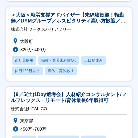
＜大阪＞就労支援アドバイザー【未経験歓迎！転勤
無／DYMグループ／ホスピタリティ高い方歓迎／土
日祝】
株式会社ワークスバリアフリー
大阪府
320万~400万
正社員採用
職種・業界未経験OK
土日祝休み
休日120日以上
産休・育休あり
【9／5(土)1Day選考会】人材紹介コンサルタント/フ
ルフレックス・リモート/育休最長6年取得可
株式会社LITALICO
東京都
450万~700万