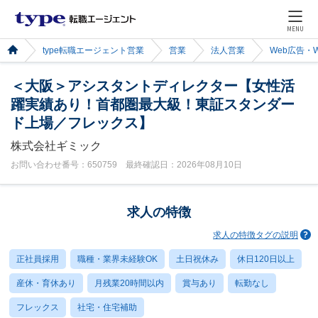
MENU
type転職エージェント営業
営業
法人営業
Web広告・
＜大阪＞アシスタントディレクター【女性活
躍実績あり！首都圏最大級！東証スタンダー
ド上場／フレックス】
株式会社ギミック
お問い合わせ番号：650759 最終確認日：2026年08月10日
求人の特徴
求人の特徴タグの説明
正社員採用
職種・業界未経験OK
土日祝休み
休日120日以上
産休・育休あり
月残業20時間以内
賞与あり
転勤なし
フレックス
社宅・住宅補助