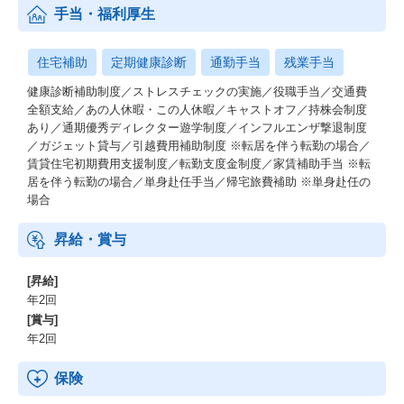
手当・福利厚生
住宅補助
定期健康診断
通勤手当
残業手当
健康診断補助制度／ストレスチェックの実施／役職手当／交通費
全額支給／あの人休暇・この人休暇／キャストオフ／持株会制度
あり／通期優秀ディレクター遊学制度／インフルエンザ撃退制度
／ガジェット貸与／引越費用補助制度 ※転居を伴う転勤の場合／
賃貸住宅初期費用支援制度／転勤支度金制度／家賃補助手当 ※転
居を伴う転勤の場合／単身赴任手当／帰宅旅費補助 ※単身赴任の
場合
昇給・賞与
[昇給]
年2回
[賞与]
年2回
保険