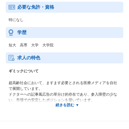
必要な免許・資格
特になし
学歴
短大 高専 大学 大学院
求人の特色
ギミックについて
超高齢社会において、ますます必要とされる医療メディアを自社
で展開しています。
ドクターへの記事風広告の草分け的存在であり、参入障壁の少な
い、市場での安定したポジションを築いています。
ドクターの診療方針や診療に対する想いを丁寧に取材すること
で、診療にかける想いや、患者とのエピソードなど、ドクターの
人柄を伝えるインタビュー記事を発信してきました。
社内外のライター、プロのカメラマンによるクオリティーの高い