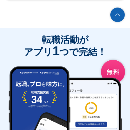
転職活動が
1
アプリ
つで完結！