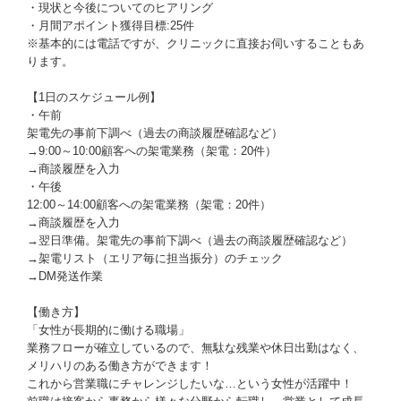
・現状と今後についてのヒアリング
・月間アポイント獲得目標:25件
※基本的には電話ですが、クリニックに直接お伺いすることもあ
ります。
【1日のスケジュール例】
・午前
架電先の事前下調べ（過去の商談履歴確認など）
→9:00～10:00顧客への架電業務（架電：20件）
→商談履歴を入力
・午後
12:00～14:00顧客への架電業務（架電：20件）
→商談履歴を入力
→翌日準備。架電先の事前下調べ（過去の商談履歴確認など）
→架電リスト（エリア毎に担当振分）のチェック
→DM発送作業
【働き方】
「女性が長期的に働ける職場」
業務フローが確立しているので、無駄な残業や休日出勤はなく、
メリハリのある働き方ができます！
これから営業職にチャレンジしたいな…という女性が活躍中！