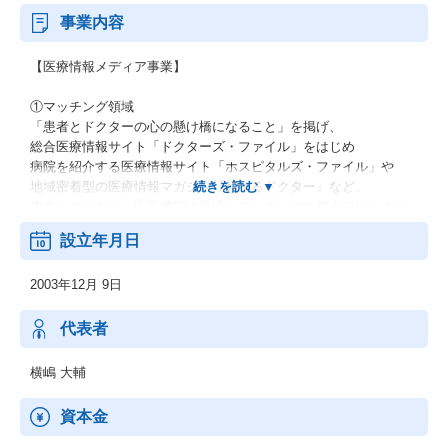
事業内容
【医療情報メディア事業】
①マッチング領域
「患者とドクターの心の懸け橋になること」を掲げ、
総合医療情報サイト「ドクターズ・ファイル」をはじめ
病院を紹介する医療情報サイト「ホスピタルズ・ファイル」や
地域密着型の医療情報マガジン『頼れるドクター』など、
患者とドクター・医療機関の最適なマッチングの機会提供をめざ
したメディア事業展開をしています。
設立年月日
②院内業務DX領域
2003年12月 9日
医療現場の業務プロセスや医療サービスの変革を目指し、
クリニック専用 情報共有アプリ「メディパシー」や
予約/患者管理システム「レジタス」、
代表者
オールインワンのキャッシュレス端末の導入サポートなどのサー
ビスを展開。
横嶋 大輔
クリニックのDX化を促進し
アナログコミュニケーションからの脱却のサポートを実現しま
資本金
す。