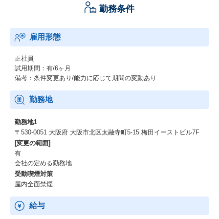
勤務条件
記事に、クライアント（ドクター）、ユーザー（読者）から高い
評価を頂き、全国展開を進めています。
雇用形態
一人でも多くのドクターをユーザーに紹介できるように、「ドク
ターズ・ファイル」取材のアポイントを獲得していただくお仕事
です。
正社員
試用期間：有/6ヶ月
ドクターズ・ファイルの取材とは？
備考：条件変更あり/能力に応じて期間の変動あり
先生が普段なかなか伝えることができない想いをインタビュー形
勤務地
式の記事として掲載するため、取材を行っています。
この取材がないとそもそもドクターズ・ファイルに先生の情報が
勤務地1
掲載できません。私たちの事業の入口です。
〒530-0051 大阪府 大阪市北区太融寺町5-15 梅田イーストビル7F
[変更の範囲]
有
会社の定める勤務地
受動喫煙対策
屋内全面禁煙
給与