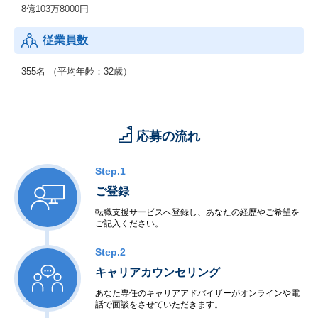
8億103万8000円
③HR領域
「医療従事者の人材不足・働き方改善」といった日本の医療現場
従業員数
が抱える人的課題の解決をテーマに
クリニック専用の人事評価・人材マネジメントシステム「ドクタ
ーズ・ファイル クリニコ」や
355名 （平均年齢：32歳）
クリニック・病院の求人情報サイト「ドクターズ・ファイル ジョ
ブズ」に加え、
人材紹介事業「ドクターズ・ファイル エージェント」を展開。
医療現場を支える「人」にまつわるあらゆる課題の解決を目指し
応募の流れ
ます。
④コンサル領域
Step.1
患者情報や患者ニーズへの深い洞察といった私たちの強みを生か
ご登録
し、
開業医や開業を目指すドクターをサポートする経営支援メディア
転職支援サービスへ登録し、あなたの経歴やご希望を
ご記入ください。
「クリニック未来ラボ」を運営。
未来のクリニック経営に役立つ情報を独自に研究し、お届けして
Step.2
います。
キャリアカウンセリング
あなた専任のキャリアアドバイザーがオンラインや電
話で面談をさせていただきます。