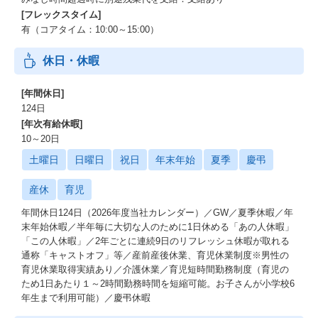
[フレックスタイム]
有（コアタイム：10:00～15:00）
休日・休暇
[年間休日]
124日
[年次有給休暇]
10～20日
土曜日
日曜日
祝日
年末年始
夏季
慶弔
産休
育児
年間休日124日（2026年度当社カレンダー）／GW／夏季休暇／年
末年始休暇／半年毎に大切な人のために1日休める「あの人休暇」
「この人休暇」／2年ごとに連続9日のリフレッシュ休暇が取れる
通称「キャストオフ」等／産前産後休業、育児休業制度※男性の
育児休業取得実績あり／介護休業／育児短時間勤務制度（育児の
ため1日あたり１～2時間勤務時間を短縮可能。お子さんが小学校6
年生まで利用可能）／慶弔休暇