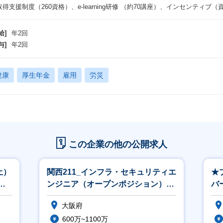
取得支援制度（260資格）、e-learning研修 （約70講座）、インセンティブ
給]
年2回
与]
年2回
健康
厚生年金
雇用
労災
この企業の他の公開求人
土）
関西211_インフラ・セキュリティエ
★
／
ンジニア（オープンポジション）
バ
※関西立上げ（リーダークラス以上
監
大阪府
600万~1100万