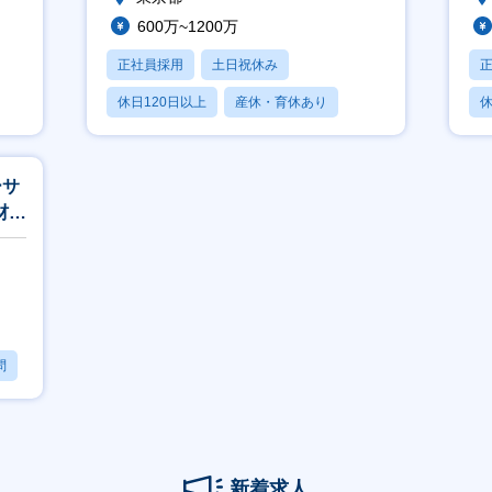
600万~1200万
正社員採用
土日祝休み
休日120日以上
産休・育休あり
休
月残業20時間以内
ーサ
材業
問
新着求人