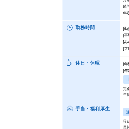
給
年
勤務時間
[勤
[
[み
[
休日・休暇
[年
[
完
年
手当・福利厚生
昇
員