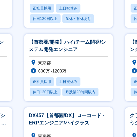
正社員採用
土日祝休み
休日120日以上
産休・育休あり
休
月残業20時間以内
ン
【首都圏/開発】ハイ/チーム開発/シ
【
ステム開発エンジニア
ン
東京都
600万~1200万
正社員採用
土日祝休み
休日120日以上
月残業20時間以内
休
賞与あり
/シ
DX457【首都圏/DX】ローコード・
ク
ト開
ERPエンジニア/ハイクラス
う
ー
東京都