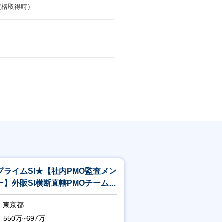
（資格取得時）
プライムSI★【社内PMO監査メン
ー】外販SI横断直轄PMOチーム／
査
東京都
550万~697万