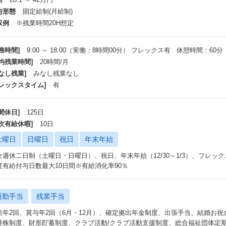
与形態
固定給制(月給制)
収例
※残業時間20H想定
務時間]
9:00 ～ 18:00（実働：8時間00分） フレックス有 休憩時間：60分
平均残業時間]
20時間/月
なし残業]
みなし残業なし
フレックスタイム]
有
間休日]
125日
年次有給休暇]
10日
土曜日
日曜日
祝日
年末年始
全週休二日制（土曜日・日曜日）、祝日、年末年始（12/30～1/3）、フレック
度有給付与日数最大10日間※有給消化率90％
通勤手当
残業手当
給年2回、賞与年2回（6月・12月）、確定拠出年金制度、出張手当、結婚お祝
持株制度、財形貯蓄制度、クラブ活動/クラブ活動支援制度、総合福祉団体定期