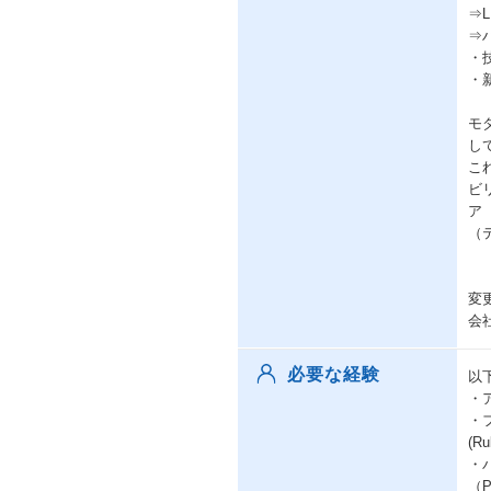
⇒
⇒
・
・
モ
し
こ
ビ
ア
（
変
会
必要な経験
以
・
・
(R
・
（P