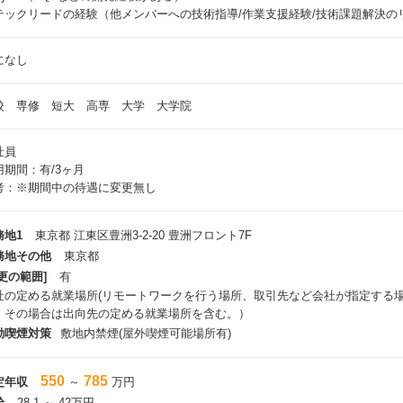
テックリードの経験（他メンバーへの技術指導/作業支援経験/技術課題解決の
になし
校 専修 短大 高専 大学 大学院
社員
用期間：有/3ヶ月
考：※期間中の待遇に変更無し
務地1
東京都 江東区豊洲3-2-20 豊洲フロント7F
務地その他
東京都
更の範囲]
有
社の定める就業場所(リモートワークを行う場所、取引先など会社が指定する
、その場合は出向先の定める就業場所を含む。）
動喫煙対策
敷地内禁煙(屋外喫煙可能場所有)
550
785
定年収
～
万円
給
28.1 ～ 42万円