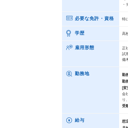
・
必要な免許・資格
特
学歴
高
雇用形態
正
試
備
勤務地
勤
勤
[変
会
り
受
給与
想
月