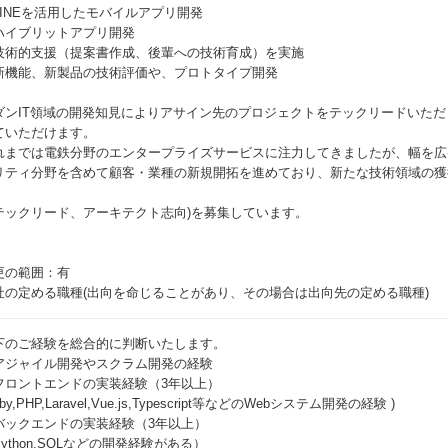
LINEを活用したモバイルアプリ開発
ハイブリットアプリ開発
技術的支援（提案書作成、後輩への技術育成）を実施
新機能、新製品の技術評価や、プロトタイプ開発
ダンIT領域の開発知見によりアサイン先のプロジェクトをテックリードいた
ていただけます。
れまでは電鉄分野のエンタープライズサービスに注力してきましたが、幅を広
リティ分野を含めて顧客・業種の新規開拓を進めており、新たな技術領域の獲
テックリード、アーキテクト志向)を募集しています。
更の範囲：有
社の定める職種(出向を命じることがあり、その場合は出向先の定める職種)
下のご経験を総合的に判断いたします。
アジャイル開発やスクラム開発の経験
フロントエンドの実装経験（3年以上）
uby,PHP,Laravel,Vue.js,Typescript等などのWebシステム開発の経験 )
バックエンドの実装経験（3年以上）
ython,SQLなどの開発経験がある）