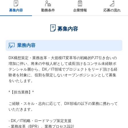
募集内容
勤務条件
企業情報
応募の流れ
募集内容
業務内容
DX構想策定・業務改革・大規模IT変革等の戦略的PJT引き合いの
増加に伴い、将来の中核人材として成長頂けるコンサル未経験ポ
テンシャル層から、DX／IT領域でプロジェクトをリード頂ける経
験者を対象に、役割を限定しないオープンポジションとして募集
をいたします。
*【担当業務】*
ご経験・スキル・志向に応じて、DX領域の以下の業務に携わって
いただきます。
- DX／IT戦略・ロードマップ策定支援
- 業務改革（BPR）、業務プロセス設計