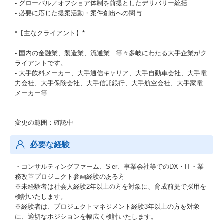
- グローバル／オフショア体制を前提としたデリバリー統括
- 必要に応じた提案活動・案件創出への関与
*【主なクライアント】*
- 国内の金融業、製造業、流通業、等々多岐にわたる大手企業がク
ライアントです。
- 大手飲料メーカー、大手通信キャリア、大手自動車会社、大手電
力会社、大手保険会社、大手信託銀行、大手航空会社、大手家電
メーカー等
変更の範囲：確認中
必要な経験
・コンサルティングファーム、SIer、事業会社等でのDX・IT・業
務改革プロジェクト参画経験のある方
※未経験者は社会人経験2年以上の方を対象に、育成前提で採用を
検討いたします。
※経験者は、プロジェクトマネジメント経験3年以上の方を対象
に、適切なポジションを幅広く検討いたします。