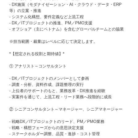
- DX施策（モダナイゼーション・AI・クラウド・データ・ERP
等）の立案・推進
- システム化構想、要件定義など上流工程
- DX／ITプロジェクトの推進、PM／PMO支援
- オフショア（主にベトナム）を含むグローバルチームとの協業
※担当範囲・裁量はレベルに応じて決定します。
*【想定される役割と期待値】*
① アナリスト～コンサルタント
- DX／ITプロジェクトのメンバーとして参画
- 調査・分析、資料作成、課題整理の実行
- 上位者のサポートのもと、業務改革・DX推進を経験
- 実案件を通じて、上流工程・リード業務へ段階的に成長
② シニアコンサルタント～マネージャー、シニアマネージャー
- 戦略DX／ITプロジェクトのリード、PM／PMO業務
- 戦略・構想フェーズからの意思決定支援
- ステークホルダー調整、品質・進捗・コスト管理