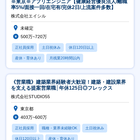
※東京※アプリエンジニア【健康経営優良法人/離職
率5%/面接一回/在宅有/完休2日/上流案件多数】
株式会社エイシル
未確定
500万~720万
正社員採用
土日祝休み
休日120日以上
産休・育休あり
月残業20時間以内
《営業職》建築業界経験者大歓迎！建築・建設業界
を支える提案営業職│年休125日◎フレックス
株式会社STUDIO55
東京都
403万~600万
正社員採用
職種・業界未経験OK
土日祝休み
休日120日以上
産休・育休あり