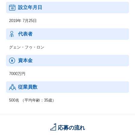
設立年月日
【ソリューション例】
・BX(事業戦略)
2019年 7月25日
・ERP/SAP
・DX
・Salesforce
代表者
・LCP(ローコードプログラム)
・BPO
グェン・フゥ・ロン
・ABC(データ分析)(Analytics, Big Data, Cloud)
・BPG(ビジネスプロデューサー)
資本金
・MS(マネージドサービス)
7000万円
従業員数
500名 （平均年齢：35歳）
応募の流れ