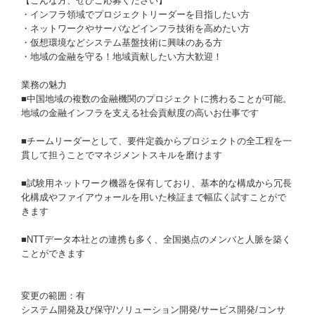
【こんな方、ぜひご応募ください】
・インフラ領域でプロジェクトリーダーを目指したい方
・ネットワークやサーバなどインフラ技術を高めたい方
・仮想環境などシステム基盤技術に興味のある方
・地域の金融を守る！地域貢献したい方大歓迎！
業務の魅力
■中国地域の複数の金融機関のプロジェクトに携わることが可能。
地域の金融インフラを支える社会貢献度の高いお仕事です
■チームリーダーとして、要件定義からプロジェクトの全工程を一
貫して担うことでマネジメントスキルを磨けます
■試験用ネットワーク機器を保有しており、基本的な構成から冗長
化構成やファイアウォールを用いた検証まで幅広く試すことがで
きます
■NTTデータ本社との連携も多く、全国拠点のメンバと人脈を築く
ことができます
変更の範囲：有
システム開発及び保守/ソリューション開発/サービス開発/コンサ