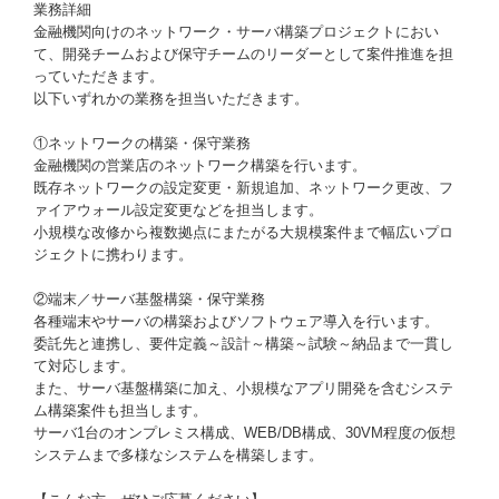
業務詳細
金融機関向けのネットワーク・サーバ構築プロジェクトにおい
て、開発チームおよび保守チームのリーダーとして案件推進を担
っていただきます。
以下いずれかの業務を担当いただきます。
①ネットワークの構築・保守業務
金融機関の営業店のネットワーク構築を行います。
既存ネットワークの設定変更・新規追加、ネットワーク更改、フ
ァイアウォール設定変更などを担当します。
小規模な改修から複数拠点にまたがる大規模案件まで幅広いプロ
ジェクトに携わります。
②端末／サーバ基盤構築・保守業務
各種端末やサーバの構築およびソフトウェア導入を行います。
委託先と連携し、要件定義～設計～構築～試験～納品まで一貫し
て対応します。
また、サーバ基盤構築に加え、小規模なアプリ開発を含むシステ
ム構築案件も担当します。
サーバ1台のオンプレミス構成、WEB/DB構成、30VM程度の仮想
システムまで多様なシステムを構築します。