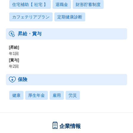
住宅補助【 社宅 】
退職金
財形貯蓄制度
カフェテリアプラン
定期健康診断
昇給・賞与
[昇給]
年1回
[賞与]
年2回
保険
健康
厚生年金
雇用
労災
企業情報