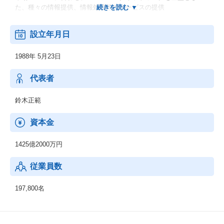
た、種々の情報提供、情報処理等のサービスの提供
◆その他の事業：
設立年月日
顧客の経営上の問題点に係わる調査・分析、情報処理システムの
在り方に係わる企画・提案、保守・ファシリティマネジメント等
1988年 5月23日
代表者
鈴木正範
資本金
1425億2000万円
従業員数
197,800名