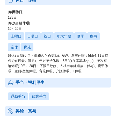
休日・休暇
[年間休日]
123日
[年次有給休暇]
10～20日
土曜日
日曜日
祝日
年末年始
夏季
慶弔
産休
育児
週休2日制(シフト勤務のため変動)、GW、夏季休暇：5日(4月1日時
点で在席者に限る)、年末年始休暇：5日間(在席基準なし)、年次有
給休暇(10日～20日：下限日数は、入社半年経過後に付与)、慶弔休
暇、産前/産後休暇、育児休暇、介護休暇、F休暇
手当・福利厚生
通勤手当
残業手当
昇給・賞与