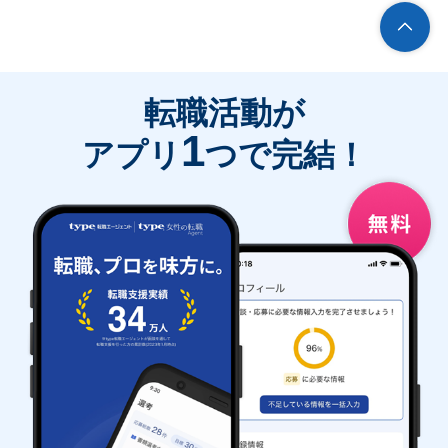
転職活動が
1
アプリ
つで完結！