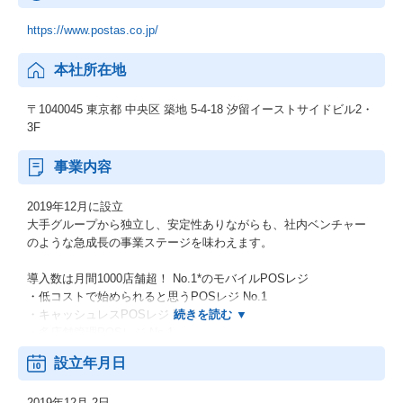
https://www.postas.co.jp/
本社所在地
〒1040045 東京都 中央区 築地 5-4-18 汐留イーストサイドビル2・
3F
事業内容
2019年12月に設立
大手グループから独立し、安定性ありながらも、社内ベンチャー
のような急成長の事業ステージを味わえます。
導入数は月間1000店舗超！ No.1*のモバイルPOSレジ
・低コストで始められると思うPOSレジ No.1
・キャッシュレスPOSレジ No.1
・多店舗管理POSレジ No.1
*日本マーケティングリサーチ機構 ブランドのイメージ調査※2021
設立年月日
年1月
2019年12月 2日