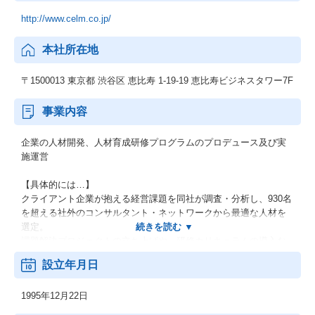
http://www.celm.co.jp/
本社所在地
〒1500013 東京都 渋谷区 恵比寿 1-19-19 恵比寿ビジネスタワー7F
事業内容
企業の人材開発、人材育成研修プログラムのプロデュース及び実
施運営
【具体的には…】
クライアント企業が抱える経営課題を同社が調査・分析し、930名
を超える社外のコンサルタント・ネットワークから最適な人材を
選定。
課題解決プロジェクトの立ち上げや、研修カリキュラムの導入な
どを提案しています。
設立年月日
経営戦略、マーケティング戦略、事業開発、商品企画、生産工程
改善、コスト改善、物流システム改善、人材開発、組織開発、財
1995年12月22日
務戦略、市場調査など、
多くの分野で十分な知識と実績を備えたプロフェッショナルが、