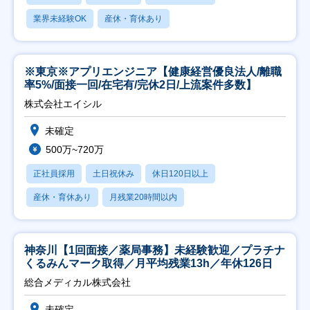
業界未経験OK
産休・育休あり
※東京※アプリエンジニア【健康経営優良法人/離職
率5%/面接一回/在宅有/完休2日/上流案件多数】
株式会社エイシル
未確定
500万~720万
正社員採用
土日祝休み
休日120日以上
産休・育休あり
月残業20時間以内
神奈川【1回面接／薬局事務】未経験歓迎／プラチナ
くるみんマーク取得／月平均残業13h／年休126日
総合メディカル株式会社
未確定