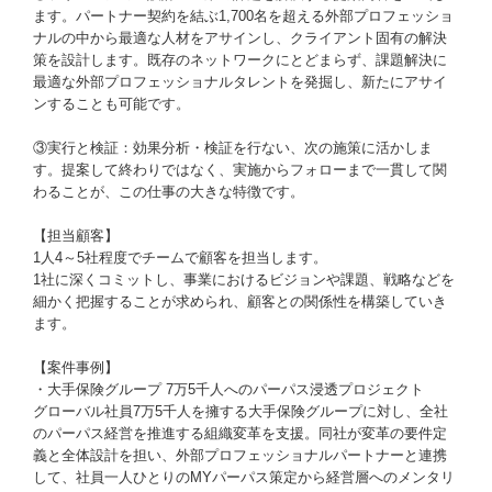
ます。パートナー契約を結ぶ1,700名を超える外部プロフェッショ
ナルの中から最適な人材をアサインし、クライアント固有の解決
策を設計します。既存のネットワークにとどまらず、課題解決に
最適な外部プロフェッショナルタレントを発掘し、新たにアサイ
ンすることも可能です。
③実行と検証：効果分析・検証を行ない、次の施策に活かしま
す。提案して終わりではなく、実施からフォローまで一貫して関
わることが、この仕事の大きな特徴です。
【担当顧客】
1人4～5社程度でチームで顧客を担当します。
1社に深くコミットし、事業におけるビジョンや課題、戦略などを
細かく把握することが求められ、顧客との関係性を構築していき
ます。
【案件事例】
・大手保険グループ 7万5千人へのパーパス浸透プロジェクト
グローバル社員7万5千人を擁する大手保険グループに対し、全社
のパーパス経営を推進する組織変革を支援。同社が変革の要件定
義と全体設計を担い、外部プロフェッショナルパートナーと連携
して、社員一人ひとりのMYパーパス策定から経営層へのメンタリ