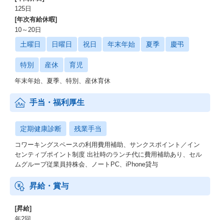
125日
[年次有給休暇]
10～20日
土曜日
日曜日
祝日
年末年始
夏季
慶弔
特別
産休
育児
年末年始、夏季、特別、産休育休
手当・福利厚生
定期健康診断
残業手当
コワーキングスペースの利用費用補助、サンクスポイント／イン
センティブポイント制度 出社時のランチ代に費用補助あり、セル
ムグループ従業員持株会、ノートPC、iPhone貸与
昇給・賞与
[昇給]
年2回