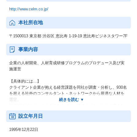
http://www.celm.co.jp/
本社所在地
〒1500013 東京都 渋谷区 恵比寿 1-19-19 恵比寿ビジネスタワー7F
事業内容
企業の人材開発、人材育成研修プログラムのプロデュース及び実
施運営
【具体的には…】
クライアント企業が抱える経営課題を同社が調査・分析し、930名
を超える社外のコンサルタント・ネットワークから最適な人材を
選定。
課題解決プロジェクトの立ち上げや、研修カリキュラムの導入な
どを提案しています。
設立年月日
経営戦略、マーケティング戦略、事業開発、商品企画、生産工程
改善、コスト改善、物流システム改善、人材開発、組織開発、財
1995年12月22日
務戦略、市場調査など、
多くの分野で十分な知識と実績を備えたプロフェッショナルが、