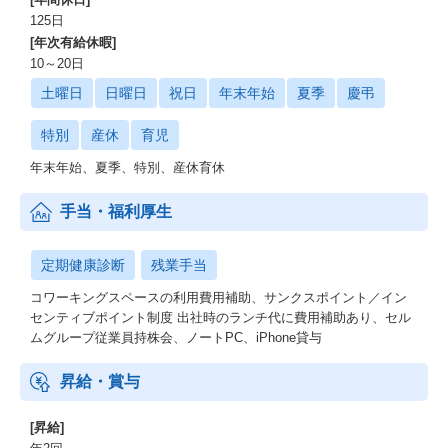
125日
[年次有給休暇]
10～20日
土曜日
日曜日
祝日
年末年始
夏季
慶弔
特別
産休
育児
年末年始、夏季、特別、産休育休
手当・福利厚生
定期健康診断
残業手当
コワーキングスペースの利用費用補助、サンクスポイント／イン
センティブポイント制度 出社時のランチ代に費用補助あり、セル
ムグループ従業員持株会、ノートPC、iPhone貸与
昇給・賞与
[昇給]