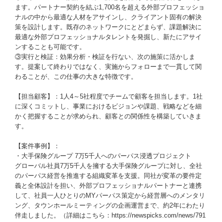
ます。パートナー契約を結ぶ1,700名を超える外部プロフェッショ
ナルの中から最適な人材をアサインし、クライアント固有の解決
策を設計します。既存のネットワークにとどまらず、課題解決に
最適な外部プロフェッショナルタレントを発掘し、新たにアサイ
ンすることも可能です。
③実行と検証：効果分析・検証を行ない、次の施策に活かしま
す。提案して終わりではなく、実施からフォローまで一貫して関
わることが、この仕事の大きな特徴です。
【担当顧客】：1人4～5社程度でチームで顧客を担当します。1社
に深くコミットし、事業におけるビジョンや課題、戦略などを細
かく把握することが求められ、顧客との関係性を構築していきま
す。
【案件事例】：
・大手保険グループ 7万5千人へのパーパス浸透プロジェクト
グローバル社員7万5千人を擁する大手保険グループに対し、全社
のパーパス経営を推進する組織変革を支援。同社が変革の要件定
義と全体設計を担い、外部プロフェッショナルパートナーと連携
して、社員一人ひとりのMYパーパス策定から経営層へのメンタリ
ング、タウンホールミーティングの企画運営まで、約2年にわたり
伴走しました。（詳細はこちら：https://newspicks.com/news/791