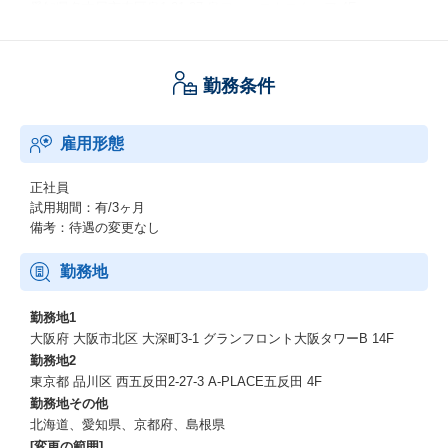
愛知県名古屋市東区泉1-21-27 泉ファーストスクエア 4F
京都府京都市下京区長刀鉾町22 三光ビル 9F
北海道札幌市中央区北3条西3-1-44 ヒューリックスクエア札幌 9F
勤務条件
ハイブリットワーク制度
上記いずれかの配属拠点オフィスへの出社もしくは自宅でのリモ
ートワークを選択可能
雇用形態
※フルリモートワーク特例措置あり
住居拠点が通勤圏外となる社員および別途会社が認めた場合は特
例措置としてフルリモートワークでの勤務が可能
正社員
(ただし会社指示等により配属オフィスへの出社の可能性があり)
試用期間：有/3ヶ月
備考：待遇の変更なし
【受動喫煙対策】
勤務地
就業場所の受動喫煙対策について
・大阪オフィス：ビル屋内全面禁煙
勤務地1
・東京オフィス：ビル屋内全面禁煙
大阪府 大阪市北区 大深町3-1 グランフロント大阪タワーB 14F
・島根オフィス：ビル屋内に喫煙可能室あり
勤務地2
・名古屋オフィス：ビル屋内に喫煙可能室あり
東京都 品川区 西五反田2-27-3 A-PLACE五反田 4F
・京都オフィス：ビル屋内に喫煙可能室あり
勤務地その他
・北海道オフィス：ビル屋内全面禁煙
北海道、愛知県、京都府、島根県
[変更の範囲]