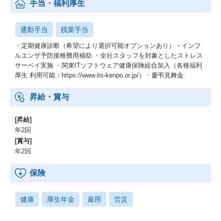
手当・福利厚生
通勤手当
残業手当
・定期健康診断（希望により選択可能オプションあり）・インフ
ルエンザ予防接種費用補助 ・全社スタッフを対象としたストレス
サーベイ実施 ・関東ITソフトウェア健康保険組合加入（各種福利
厚生 利用可能：https://www.its-kenpo.or.jp/）・慶弔見舞金
昇給・賞与
[昇給]
年2回
[賞与]
年2回
保険
健康
厚生年金
雇用
労災