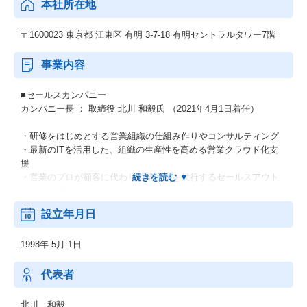
本社所在地
〒1600023 東京都 江東区 有明 3-7-18 有明セントラルタワー7階
事業内容
■セールスカンパニー
カンパニー長 ： 取締役 北川 和毅氏 （2021年4月1日着任）
・研修をはじめとする営業組織の仕組み作りやコンサルティング
・最新のITを活用した、組織の生産性を高める営業クラウド化支
援
・営業のプロが顧客に代わり営業活動を代行するセールスアウト
ソーシング
・webプロモーションを活用したインバウンドマーケティング
設立年月日
■HRカンパニー
1998年 5月 1日
カンパニー長 ： 執行役員 唐沢 茂典氏 （2021年4月1日着任）
＜販促支援事業(BtoC)＞
代表者
・各種サンプリング(街頭、店頭、オフィス訪問)
・各種キャンペーン、ユーザー獲得業務 等
北川 和毅