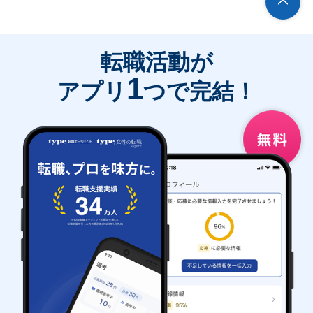
転職活動が
1
アプリ
つで完結！