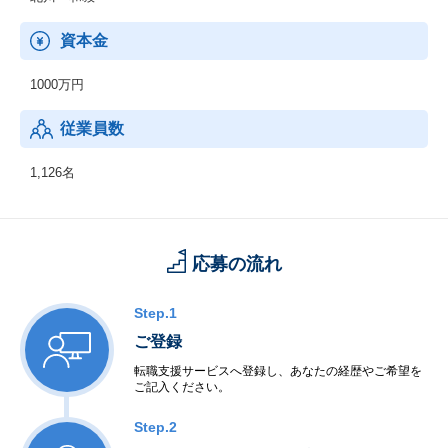
＜採用支援事業＞
資本金
・採用コンサルティング＆アウトソーシング
1000万円
＜スタッフィング事業＞
・コンビニエンスストアに特化したスタッフ派遣サービス
従業員数
1,126名
応募の流れ
Step.1
ご登録
転職支援サービスへ登録し、あなたの経歴やご希望を
ご記入ください。
Step.2