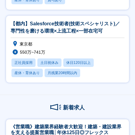
産休・育休あり
賞与あり
【都内】Salesforce技術者(技術スペシャリスト)／
専門性を磨ける環境×上流工程×一部在宅可
東京都
550万~741万
正社員採用
土日祝休み
休日120日以上
産休・育休あり
月残業20時間以内
新着求人
《営業職》建築業界経験者大歓迎！建築・建設業界
を支える提案営業職│年休125日◎フレックス