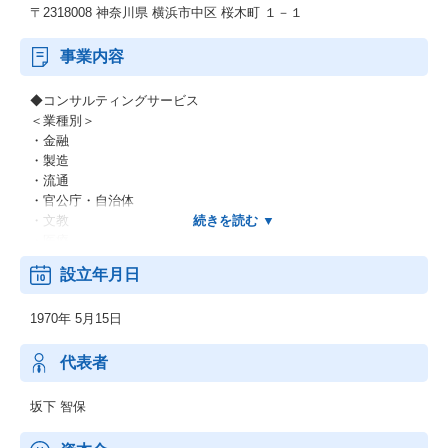
〒2318008 神奈川県 横浜市中区 桜木町 １－１
事業内容
◆コンサルティングサービス
＜業種別＞
・金融
・製造
・流通
・官公庁・自治体
・文教
・医療
・他
設立年月日
＜業務別＞
・EC
1970年 5月15日
・CRM
・SFA
・SCM
代表者
・ERP
・WEB
坂下 智保
・他
＜IT基盤、ネットワーク＞