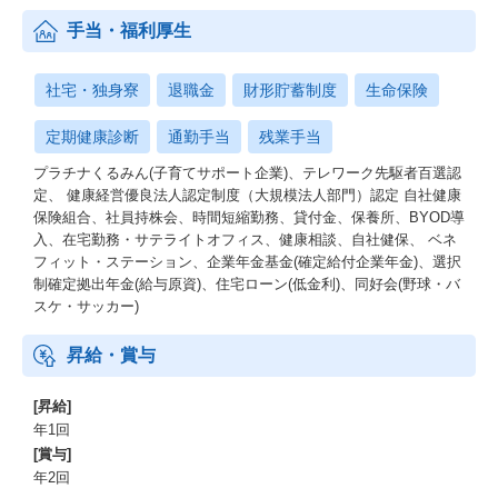
手当・福利厚生
社宅・独身寮
退職金
財形貯蓄制度
生命保険
定期健康診断
通勤手当
残業手当
プラチナくるみん(子育てサポート企業)、テレワーク先駆者百選認
定、 健康経営優良法人認定制度（大規模法人部門）認定 自社健康
保険組合、社員持株会、時間短縮勤務、貸付金、保養所、BYOD導
入、在宅勤務・サテライトオフィス、健康相談、自社健保、 ベネ
フィット・ステーション、企業年金基金(確定給付企業年金)、選択
制確定拠出年金(給与原資)、住宅ローン(低金利)、同好会(野球・バ
スケ・サッカー)
昇給・賞与
[昇給]
年1回
[賞与]
年2回