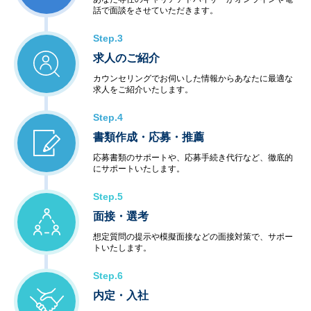
◆アウトソーシングサービス
話で面談をさせていただきます。
＜システム運用保守サービス＞
・業務運用
Step.3
・オペレーション
求人のご紹介
・ネットワーク管理
・ファシリティ管理
カウンセリングでお伺いした情報からあなたに最適な
・ヘルプデスク
求人をご紹介いたします。
＜インターネットサービス＞
・データセンター
Step.4
・ハウジング・ホスティング
書類作成・応募・推薦
・セキュリティ
＜教育サービス＞
応募書類のサポートや、応募手続き代行など、徹底的
にサポートいたします。
・システム運用サービス
・最新技術セミナー
Step.5
＜コンビニエンスサービス＞
・ハードウェア販売
面接・選考
・ソフトウェア販売
想定質問の提示や模擬面接などの面接対策で、サポー
トいたします。
Step.6
内定・入社