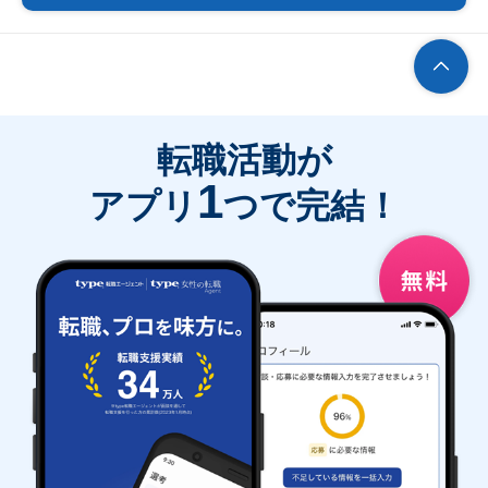
転職活動が
1
アプリ
つで完結！