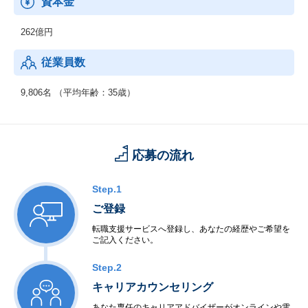
資本金
・ネットワーク
・セキュリティ
262億円
・先端IT
・ミドルウェア
従業員数
◆制御系システムサービス
＜移動体通信制御開発＞
9,806名 （平均年齢：35歳）
・移動体通信端末
・交換機・基地局システム
＜産業用制御開発＞
・家電機器制御
応募の流れ
・工場制御
＜社会・公共制御開発＞
・衛星・航空制御
Step.1
・交通機関・車輌制御
ご登録
・ビル・店舗設備制御
・電力・エネルギー制御
転職支援サービスへ登録し、あなたの経歴やご希望を
ご記入ください。
・通信インフラ制御
＜半導体等ハードウェア開発＞
Step.2
・LSI・FPGA設計
・電子回路設計・生産
キャリアカウンセリング
あなた専任のキャリアアドバイザーがオンラインや電